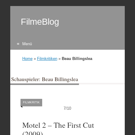
FilmeBlog
Menü
Zum Inhalt springen
Home
»
Filmkritiken
»
Beau Billingslea
Schauspieler: Beau Billingslea
FILMKRITIK
7
/
10
Motel 2 – The First Cut
(2009)