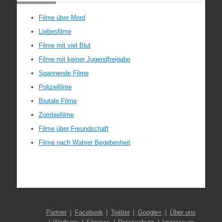
Filme über Mord
Liebesfilme
Filme mit viel Blut
Filme mit keiner Jugendfreigabe
Spannende Filme
Polizeifilme
Brutale Filme
Zombiefilme
Filme über Freundschaft
Filme nach Wahrer Begebenheit
Partner
Facebook
Twitter
Google+
Über uns