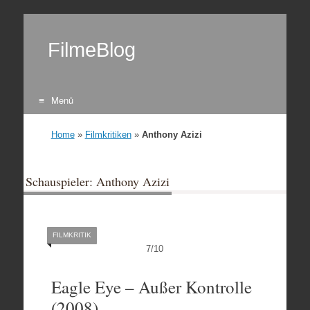
FilmeBlog
Menü
Zum Inhalt springen
Home
»
Filmkritiken
»
Anthony Azizi
Schauspieler: Anthony Azizi
FILMKRITIK
7
/
10
Eagle Eye – Außer Kontrolle
(2008)