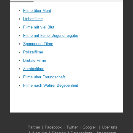
Filme über Mord
Liebesfilme
Filme mit viel Blut
Filme mit keiner Jugendfreigabe
Spannende Filme
Polizeifilme
Brutale Filme
Zombiefilme
Filme über Freundschaft
Filme nach Wahrer Begebenheit
Partner
Facebook
Twitter
Google+
Über uns