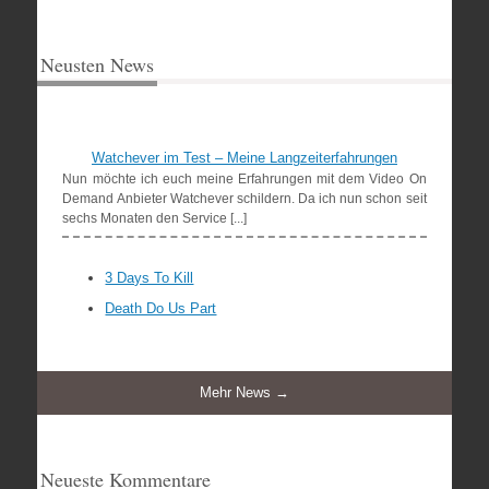
Neusten News
Watchever im Test – Meine Langzeiterfahrungen
Nun möchte ich euch meine Erfahrungen mit dem Video On
Demand Anbieter Watchever schildern. Da ich nun schon seit
sechs Monaten den Service [...]
3 Days To Kill
Death Do Us Part
Mehr News →
Neueste Kommentare