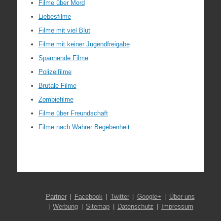
Filme über Mord
Liebesfilme
Filme mit viel Blut
Filme mit keiner Jugendfreigabe
Spannende Filme
Polizeifilme
Brutale Filme
Zombiefilme
Filme über Freundschaft
Filme nach Wahrer Begebenheit
Partner
Facebook
Twitter
Google+
Über uns
Werbung
Sitemap
Datenschutz
Impressum