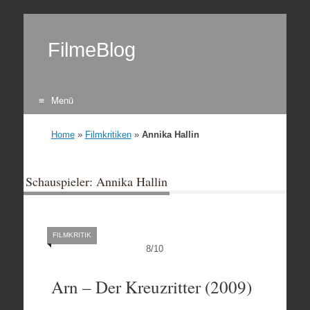
FilmeBlog
Menü
Zum Inhalt springen
Home
»
Filmkritiken
»
Annika Hallin
Schauspieler: Annika Hallin
FILMKRITIK
8
/
10
Arn – Der Kreuzritter (2009)