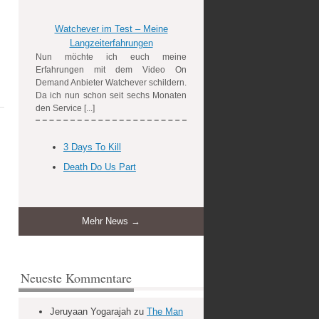
Watchever im Test – Meine
Langzeiterfahrungen
Nun möchte ich euch meine
Erfahrungen mit dem Video On
Demand Anbieter Watchever schildern.
Da ich nun schon seit sechs Monaten
den Service [...]
3 Days To Kill
Death Do Us Part
Mehr News →
Neueste Kommentare
Jeruyaan Yogarajah
zu
The Man