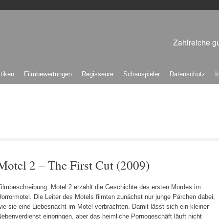
Zahlreiche gu
itiken
Filmbewertungen
Regisseure
Schauspieler
Datenschutz
I
Motel 2 – The First Cut (2009)
Filmbeschreibung: Motel 2 erzählt die Geschichte des ersten Mordes im
orrormotel. Die Leiter des Motels filmten zunächst nur junge Pärchen dabei,
ie sie eine Liebesnacht im Motel verbrachten. Damit lässt sich ein kleiner
ebenverdienst einbringen, aber das heimliche Pornogeschäft läuft nicht