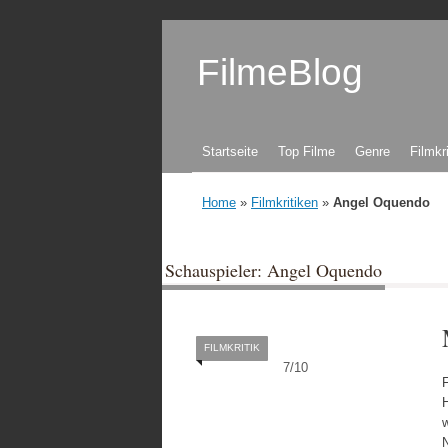
FilmeBlog
Zum Inhalt springen
Startseite
Top Filme
Genre
Filmkr
Home
»
Filmkritiken
»
Angel Oquendo
Schauspieler: Angel Oquendo
FILMKRITIK
7
/
10
H
w
N