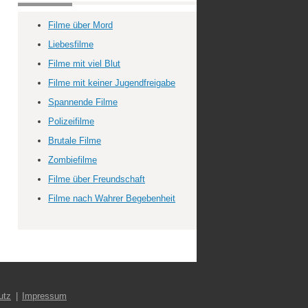
Filme über Mord
Liebesfilme
Filme mit viel Blut
Filme mit keiner Jugendfreigabe
Spannende Filme
Polizeifilme
Brutale Filme
Zombiefilme
Filme über Freundschaft
Filme nach Wahrer Begebenheit
utz
Impressum