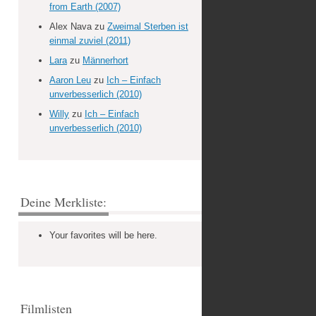
from Earth (2007)
Alex Nava
zu
Zweimal Sterben ist
einmal zuviel (2011)
Lara
zu
Männerhort
Aaron Leu
zu
Ich – Einfach
unverbesserlich (2010)
Willy
zu
Ich – Einfach
unverbesserlich (2010)
Deine Merkliste:
Your favorites will be here.
Filmlisten