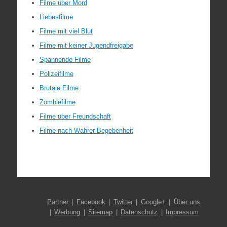
Filme über Mord
Liebesfilme
Filme mit viel Blut
Filme mit keiner Jugendfreigabe
Spannende Filme
Polizeifilme
Brutale Filme
Zombiefilme
Filme über Freundschaft
Filme nach Wahrer Begebenheit
Partner
Facebook
Twitter
Google+
Über uns
Werbung
Sitemap
Datenschutz
Impressum