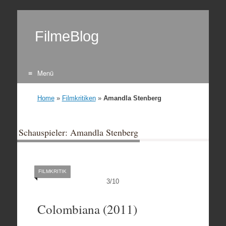
FilmeBlog
Menü
Zum Inhalt springen
Home
»
Filmkritiken
»
Amandla Stenberg
Schauspieler: Amandla Stenberg
FILMKRITIK
3
/
10
Colombiana (2011)