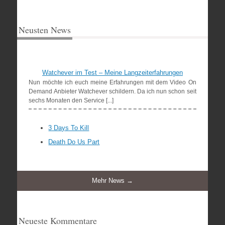
Neusten News
Watchever im Test – Meine Langzeiterfahrungen
Nun möchte ich euch meine Erfahrungen mit dem Video On
Demand Anbieter Watchever schildern. Da ich nun schon seit
sechs Monaten den Service [...]
3 Days To Kill
Death Do Us Part
Mehr News →
Neueste Kommentare