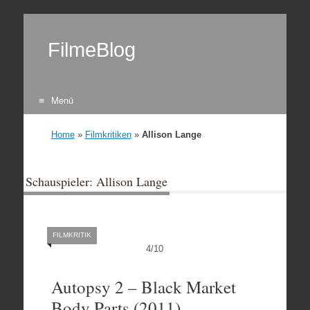
FilmeBlog
Menü
Zum Inhalt springen
Home
»
Filmkritiken
»
Allison Lange
Schauspieler: Allison Lange
FILMKRITIK
4
/
10
Autopsy 2 – Black Market
Body Parts (2011)