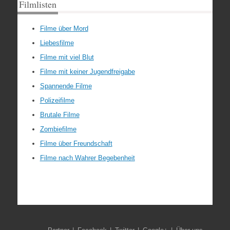
Filmlisten
Filme über Mord
Liebesfilme
Filme mit viel Blut
Filme mit keiner Jugendfreigabe
Spannende Filme
Polizeifilme
Brutale Filme
Zombiefilme
Filme über Freundschaft
Filme nach Wahrer Begebenheit