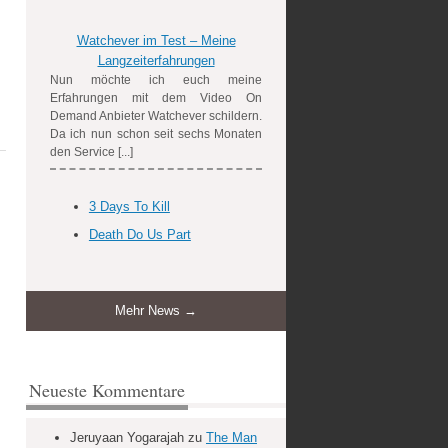
Watchever im Test – Meine
Langzeiterfahrungen
Nun möchte ich euch meine
Erfahrungen mit dem Video On
Demand Anbieter Watchever schildern.
Da ich nun schon seit sechs Monaten
den Service [...]
3 Days To Kill
Death Do Us Part
Mehr News →
Neueste Kommentare
Jeruyaan Yogarajah
zu
The Man