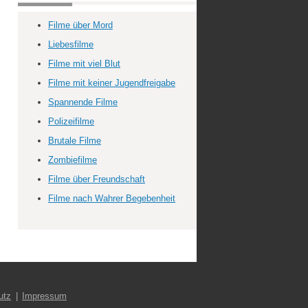
Filme über Mord
Liebesfilme
Filme mit viel Blut
Filme mit keiner Jugendfreigabe
Spannende Filme
Polizeifilme
Brutale Filme
Zombiefilme
Filme über Freundschaft
Filme nach Wahrer Begebenheit
utz
Impressum