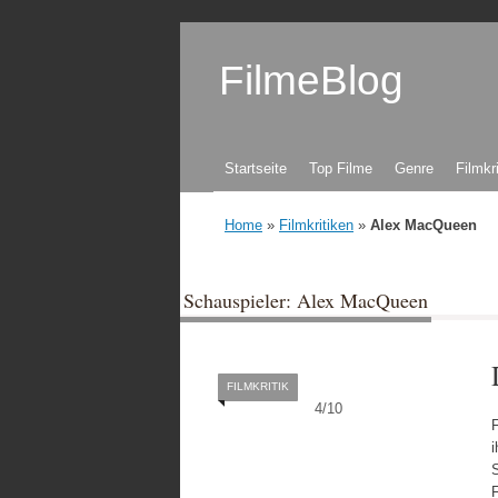
FilmeBlog
Zum Inhalt springen
Startseite
Top Filme
Genre
Filmkr
Home
»
Filmkritiken
»
Alex MacQueen
Schauspieler: Alex MacQueen
FILMKRITIK
4
/
10
F
i
F