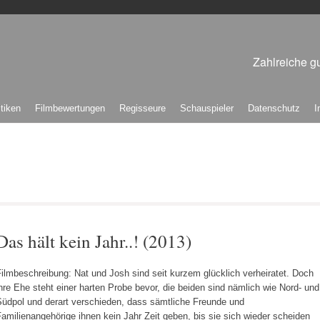
Zahlreiche gu
itiken
Filmbewertungen
Regisseure
Schauspieler
Datenschutz
I
Das hält kein Jahr..! (2013)
ilmbeschreibung: Nat und Josh sind seit kurzem glücklich verheiratet. Doch
hre Ehe steht einer harten Probe bevor, die beiden sind nämlich wie Nord- und
Südpol und derart verschieden, dass sämtliche Freunde und
amilienangehörige ihnen kein Jahr Zeit geben, bis sie sich wieder scheiden