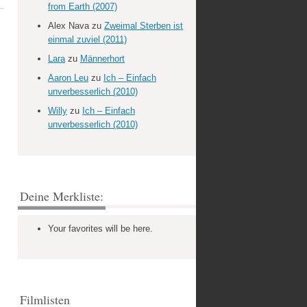
from Earth (2007)
Alex Nava
zu
Zweimal Sterben ist
einmal zuviel (2011)
Lara
zu
Männerhort
Aaron Leu
zu
Ich – Einfach
unverbesserlich (2010)
Willy
zu
Ich – Einfach
unverbesserlich (2010)
Deine Merkliste:
Your favorites will be here.
Filmlisten