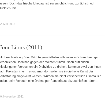
assen. Doch das frische Ehepaar ist zuversichtlich und zunächst noch
lücklich, bis…
2. Mai 2013
Four Lions (2011)
Filmbeschreibung: Vier Möchtegern-Selbstmordbomber möchten ihren ganz
persönlichen Dschihad gegen den Westen führen. Nach dutzenden
misslungenen Versuchen ein Drohvideo zu drehen, kommen zwei von ihnen
ach Pakistan in ein Terrorcamp, dort sollen sie in die hohe Kunst der
Selbsttötung eingeweiht werden. Würden sie nicht versehentlich Osama Bin
Laden, beim Versuch eine Drohne per Panzerfaust abzuschießen, töten,…
20. November 2011