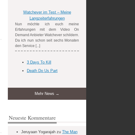
Watchever im Test – Meine
Langzeiterfahrungen
Nun möchte ich euch meine
Erfahrungen mit dem Video On
Demand Anbieter Watchever schildern.
Da ich nun schon seit sechs Monaten
den Service [...]
3 Days To Kill
Death Do Us Part
Mehr News →
Neueste Kommentare
Jeruyaan Yogarajah
zu
The Man