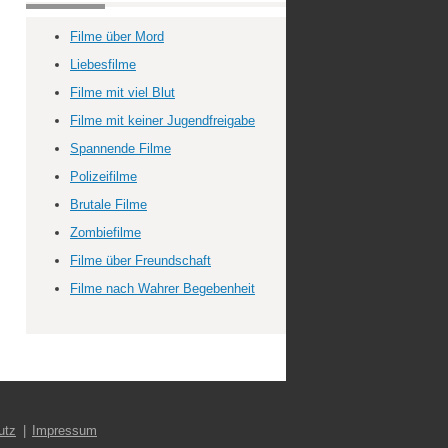
Filme über Mord
Liebesfilme
Filme mit viel Blut
Filme mit keiner Jugendfreigabe
Spannende Filme
Polizeifilme
Brutale Filme
Zombiefilme
Filme über Freundschaft
Filme nach Wahrer Begebenheit
utz
Impressum