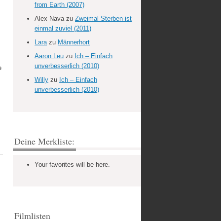
from Earth (2007)
Alex Nava
zu
Zweimal Sterben ist
einmal zuviel (2011)
Lara
zu
Männerhort
Aaron Leu
zu
Ich – Einfach
unverbesserlich (2010)
e
Willy
zu
Ich – Einfach
unverbesserlich (2010)
Deine Merkliste:
Your favorites will be here.
Filmlisten