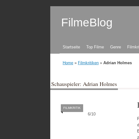
FilmeBlog
Zum Inhalt springen
Startseite
Top Filme
Genre
Filmkr
Home
»
Filmkritiken
»
Adrian Holmes
Schauspieler: Adrian Holmes
FILMKRITIK
6
/
10
F
E
z