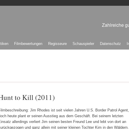
Zahlreiche gu
itiken
Filmbewertungen
Regisseure
Schauspieler
Datenschutz
I
Hunt to Kill (2011)
ilmbeschreibung: Jim Rhodes ist seit vielen Jahren U.S. Border Patrol Agent,
doch heute plant er seinen Ausstieg aus dem Geschäft. Bei seinem letzten
insatz allerdings verliert Jim seinen besten Freund Lee und lebt von dort an
urückgezogen und ganz allein mit seiner kleinen Tochter Kim in den Wäldern.