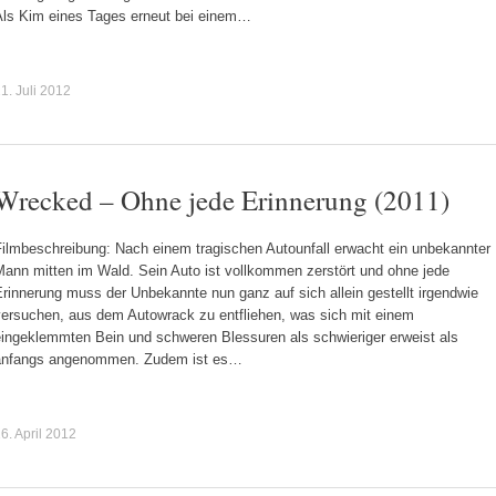
Als Kim eines Tages erneut bei einem…
1. Juli 2012
Wrecked – Ohne jede Erinnerung (2011)
Filmbeschreibung: Nach einem tragischen Autounfall erwacht ein unbekannter
Mann mitten im Wald. Sein Auto ist vollkommen zerstört und ohne jede
rinnerung muss der Unbekannte nun ganz auf sich allein gestellt irgendwie
versuchen, aus dem Autowrack zu entfliehen, was sich mit einem
eingeklemmten Bein und schweren Blessuren als schwieriger erweist als
anfangs angenommen. Zudem ist es…
6. April 2012