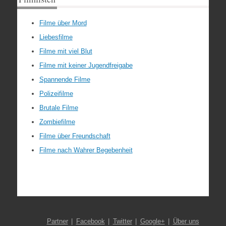
Filme über Mord
Liebesfilme
Filme mit viel Blut
Filme mit keiner Jugendfreigabe
Spannende Filme
Polizeifilme
Brutale Filme
Zombiefilme
Filme über Freundschaft
Filme nach Wahrer Begebenheit
Partner
Facebook
Twitter
Google+
Über uns