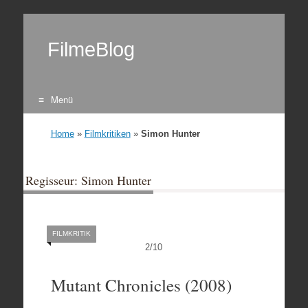
FilmeBlog
Menü
Zum Inhalt springen
Home
»
Filmkritiken
»
Simon Hunter
Regisseur: Simon Hunter
FILMKRITIK
2
/
10
Mutant Chronicles (2008)