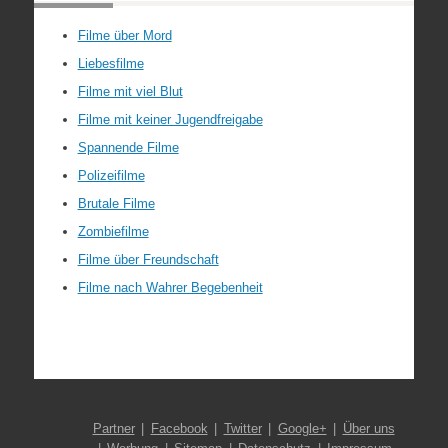
Filme über Mord
Liebesfilme
Filme mit viel Blut
Filme mit keiner Jugendfreigabe
Spannende Filme
Polizeifilme
Brutale Filme
Zombiefilme
Filme über Freundschaft
Filme nach Wahrer Begebenheit
Partner
Facebook
Twitter
Google+
Über uns