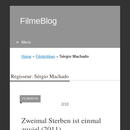
FilmeBlog
Menü
Zum Inhalt springen
Home
»
Filmkritiken
»
Sérgio Machado
Regisseur: Sérgio Machado
FILMKRITIK
2
/
10
Zweimal Sterben ist einmal
zuviel (2011)