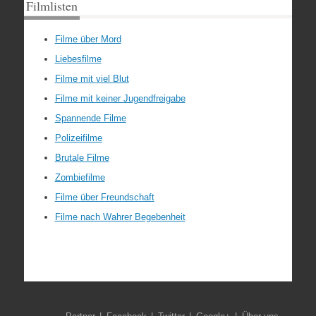
Filmlisten
Filme über Mord
Liebesfilme
Filme mit viel Blut
Filme mit keiner Jugendfreigabe
Spannende Filme
Polizeifilme
Brutale Filme
Zombiefilme
Filme über Freundschaft
Filme nach Wahrer Begebenheit