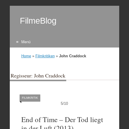
FilmeBlog
Menü
Zum Inhalt springen
Home
»
Filmkritiken
»
John Craddock
Regisseur: John Craddock
FILMKRITIK
5
/
10
End of Time – Der Tod liegt
in der Luft (2013)