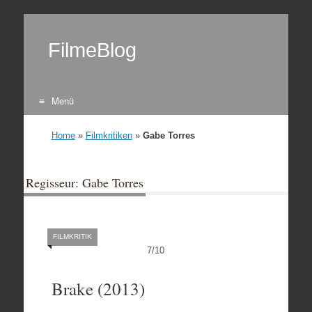
FilmeBlog
Menü
Zum Inhalt springen
Home
»
Filmkritiken
»
Gabe Torres
Regisseur: Gabe Torres
FILMKRITIK
7
/
10
Brake (2013)