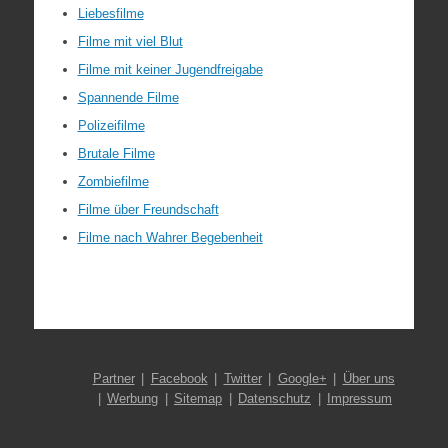
Liebesfilme
Filme mit viel Blut
Filme mit keiner Jugendfreigabe
Spannende Filme
Polizeifilme
Brutale Filme
Zombiefilme
Filme über Freundschaft
Filme nach Wahrer Begebenheit
Partner
Facebook
Twitter
Google+
Über uns
Werbung
Sitemap
Datenschutz
Impressum