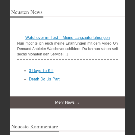
Neusten News
Watchever im Test – Meine Langzeiterfahrungen
Nun möchte ich euch meine Erfahrungen mit dem Video On
Demand Anbieter Watchever schildern. Da ich nun schon seit
sechs Monaten den Service [...]
3 Days To Kill
Death Do Us Part
Mehr News →
Neueste Kommentare