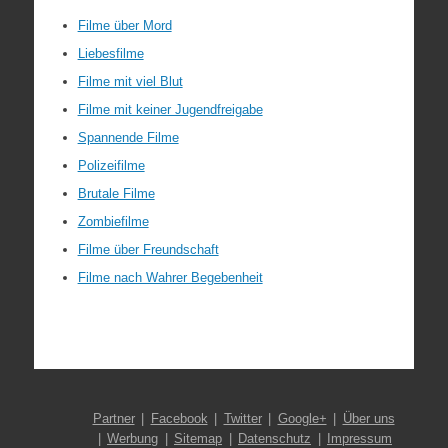
Filme über Mord
Liebesfilme
Filme mit viel Blut
Filme mit keiner Jugendfreigabe
Spannende Filme
Polizeifilme
Brutale Filme
Zombiefilme
Filme über Freundschaft
Filme nach Wahrer Begebenheit
Partner
Facebook
Twitter
Google+
Über uns
Werbung
Sitemap
Datenschutz
Impressum