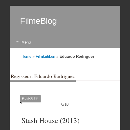
FilmeBlog
Menü
Zum Inhalt springen
Home
»
Filmkritiken
»
Eduardo Rodriguez
Regisseur: Eduardo Rodriguez
FILMKRITIK
6
/
10
Stash House (2013)