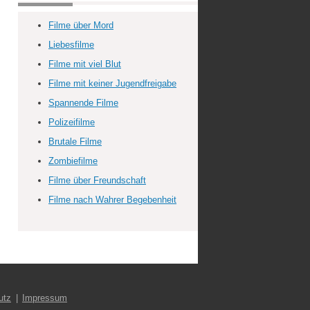
Filme über Mord
Liebesfilme
Filme mit viel Blut
Filme mit keiner Jugendfreigabe
Spannende Filme
Polizeifilme
Brutale Filme
Zombiefilme
Filme über Freundschaft
Filme nach Wahrer Begebenheit
utz
Impressum