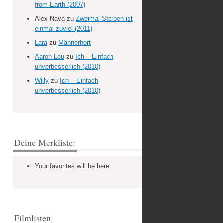
from Earth (2007)
Alex Nava
zu
Zweimal Sterben ist
einmal zuviel (2011)
Lara
zu
Männerhort
Aaron Leu
zu
Ich – Einfach
unverbesserlich (2010)
Willy
zu
Ich – Einfach
unverbesserlich (2010)
Deine Merkliste:
Your favorites will be here.
Filmlisten