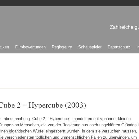
Zahlreiche gu
itiken
Filmbewertungen
Regisseure
Schauspieler
Datenschutz
I
Cube 2 – Hypercube (2003)
Filmbeschreibung: Cube 2 – Hypercube – handelt erneut von einer kleinen
Gruppe von Menschen, die von der Regierung aus noch ungeklärten Gründen i
einen gigantischen Würfel eingesperrt wurden, in dem sie versuchen müssen,
die verschiedensten tödlichen und unmenschlichen Fallen zu überwinden, um