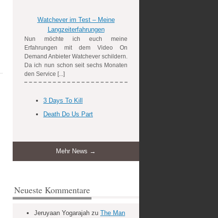
Watchever im Test – Meine
Langzeiterfahrungen
Nun möchte ich euch meine
Erfahrungen mit dem Video On
Demand Anbieter Watchever schildern.
Da ich nun schon seit sechs Monaten
den Service [...]
3 Days To Kill
Death Do Us Part
Mehr News →
Neueste Kommentare
Jeruyaan Yogarajah
zu
The Man