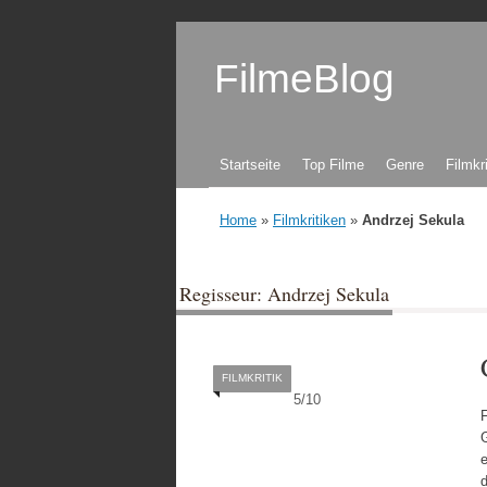
FilmeBlog
Zum Inhalt springen
Startseite
Top Filme
Genre
Filmkr
Home
»
Filmkritiken
»
Andrzej Sekula
Regisseur: Andrzej Sekula
FILMKRITIK
5
/
10