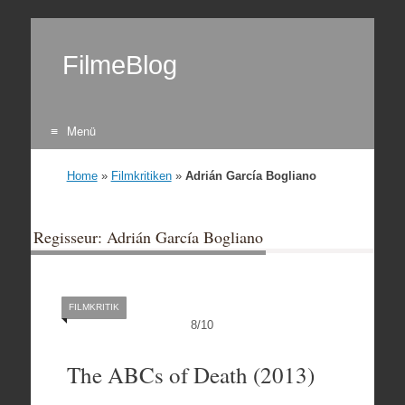
FilmeBlog
Menü
Zum Inhalt springen
Home
»
Filmkritiken
»
Adrián García Bogliano
Regisseur: Adrián García Bogliano
FILMKRITIK
8
/
10
The ABCs of Death (2013)