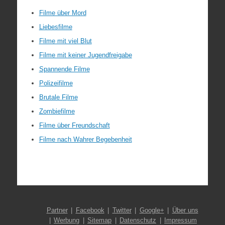
Filme über Mord
Liebesfilme
Filme mit viel Blut
Filme mit keiner Jugendfreigabe
Spannende Filme
Polizeifilme
Brutale Filme
Zombiefilme
Filme über Freundschaft
Filme nach Wahrer Begebenheit
Partner
Facebook
Twitter
Google+
Über uns
Werbung
Sitemap
Datenschutz
Impressum