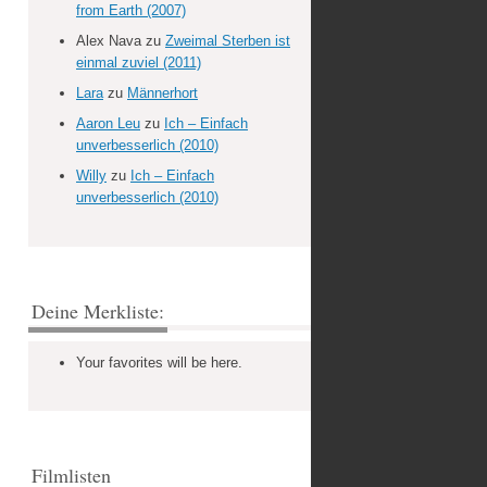
from Earth (2007)
Alex Nava
zu
Zweimal Sterben ist
einmal zuviel (2011)
Lara
zu
Männerhort
Aaron Leu
zu
Ich – Einfach
unverbesserlich (2010)
Willy
zu
Ich – Einfach
unverbesserlich (2010)
Deine Merkliste:
Your favorites will be here.
Filmlisten