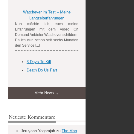
Watchever im Test – Meine
Langzeiterfahrungen
Nun möchte ich euch meine
Erfahrungen mit dem Video On
Demand Anbieter Watchever schildern.
Da ich nun schon seit sechs Monaten
den Service [...]
3 Days To Kill
Death Do Us Part
Mehr News →
Neueste Kommentare
Jeruyaan Yogarajah
zu
The Man