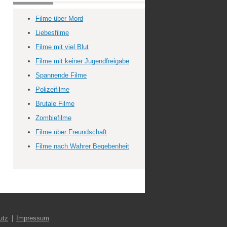
Filme über Mord
Liebesfilme
Filme mit viel Blut
Filme mit keiner Jugendfreigabe
Spannende Filme
Polizeifilme
Brutale Filme
Zombiefilme
Filme über Freundschaft
Filme nach Wahrer Begebenheit
utz
Impressum