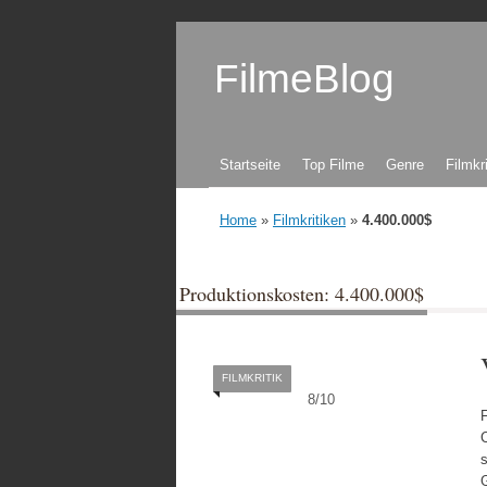
FilmeBlog
Zum Inhalt springen
Startseite
Top Filme
Genre
Filmkr
Home
»
Filmkritiken
»
4.400.000$
Produktionskosten: 4.400.000$
FILMKRITIK
8
/
10
C
s
G