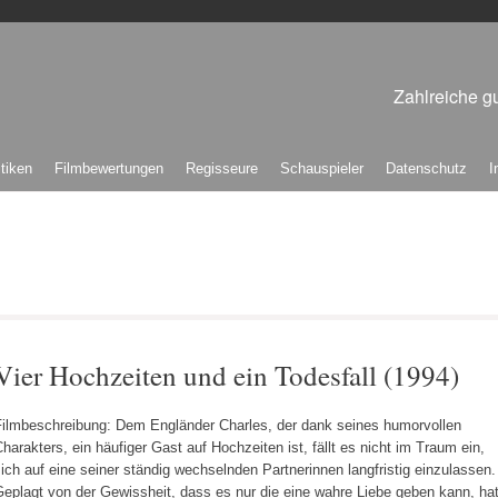
Zahlreiche gu
itiken
Filmbewertungen
Regisseure
Schauspieler
Datenschutz
I
Vier Hochzeiten und ein Todesfall (1994)
Filmbeschreibung: Dem Engländer Charles, der dank seines humorvollen
harakters, ein häufiger Gast auf Hochzeiten ist, fällt es nicht im Traum ein,
ich auf eine seiner ständig wechselnden Partnerinnen langfristig einzulassen.
eplagt von der Gewissheit, dass es nur die eine wahre Liebe geben kann, ha