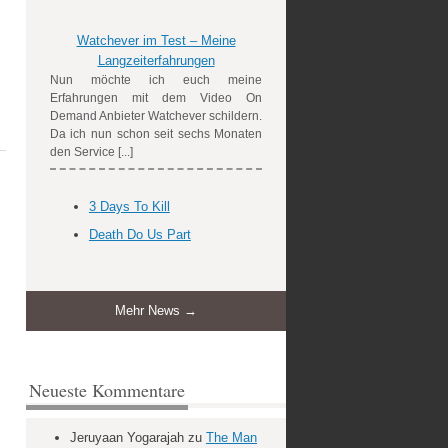
Watchever im Test – Meine
Langzeiterfahrungen
Nun möchte ich euch meine
Erfahrungen mit dem Video On
Demand Anbieter Watchever schildern.
Da ich nun schon seit sechs Monaten
den Service [...]
3 Days To Kill
Death Do Us Part
Mehr News →
Neueste Kommentare
Jeruyaan Yogarajah
zu
The Man