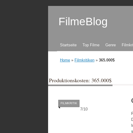
FilmeBlog
Zum Inhalt springen
Startseite
Top Filme
Genre
Filmkr
Home
»
Filmkritiken
»
365.000$
Produktionskosten: 365.000$
FILMKRITIK
7
/
10
s