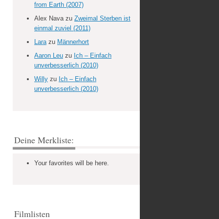
from Earth (2007)
Alex Nava
zu
Zweimal Sterben ist
einmal zuviel (2011)
Lara
zu
Männerhort
Aaron Leu
zu
Ich – Einfach
unverbesserlich (2010)
Willy
zu
Ich – Einfach
unverbesserlich (2010)
Deine Merkliste:
Your favorites will be here.
Filmlisten