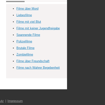
Filme über Mord
Liebesfilme
Filme mit viel Blut
Filme mit keiner Jugendfreigabe
Spannende Filme
Polizeifilme
Brutale Filme
Zombiefilme
Filme über Freundschaft
Filme nach Wahrer Begebenheit
utz
Impressum