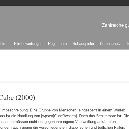
Zahlreiche gu
itiken
Filmbewertungen
Regisseure
Schauspieler
Datenschutz
I
Cube (2000)
Filmbeschreibung: Eine Gruppe von Menschen, eingesperrt in einem Würfel:
Das ist die Handlung von [wpseo]Cube[/wpseo]. Doch das Schlimmste ist: Die
Insassen müssen nicht nur gegen ihre eigene Verzweiflung ankämpfen,
ondern auch gegen die verschiedensten, diabolischen und tödlichen Fallen,