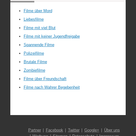
Filme über Mord
Liebesfilme
Filme mit viel Blut
Filme mit keiner Jugendfreigabe
Spannende Filme
Polizeifilme
Brutale Filme
Zombiefilme
Filme über Freundschaft
Filme nach Wahrer Begebenheit
Partner
Facebook
Twitter
Google+
Über uns