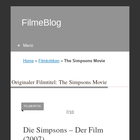
FilmeBlog
Menü
Zum Inhalt springen
Home
»
Filmkritiken
»
The Simpsons Movie
Originaler Filmtitel: The Simpsons Movie
FILMKRITIK
7
/
10
Die Simpsons – Der Film
(2007)