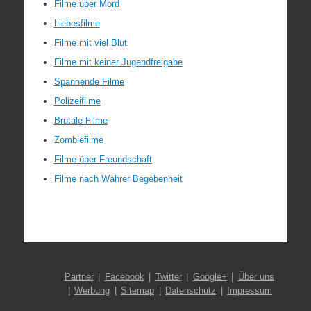
Filme über Mord
Liebesfilme
Filme mit viel Blut
Filme mit keiner Jugendfreigabe
Spannende Filme
Polizeifilme
Brutale Filme
Zombiefilme
Filme über Freundschaft
Filme nach Wahrer Begebenheit
Partner
Facebook
Twitter
Google+
Über uns
Werbung
Sitemap
Datenschutz
Impressum