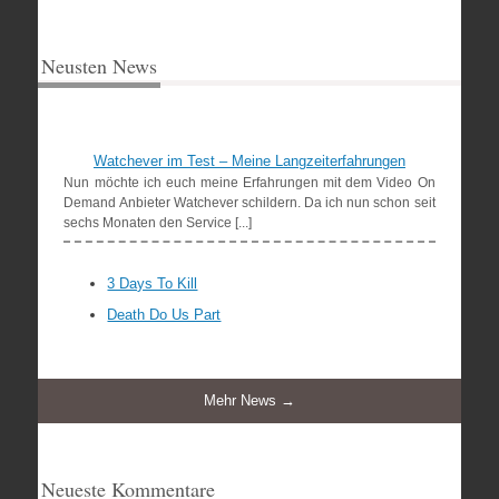
Neusten News
Watchever im Test – Meine Langzeiterfahrungen
Nun möchte ich euch meine Erfahrungen mit dem Video On
Demand Anbieter Watchever schildern. Da ich nun schon seit
sechs Monaten den Service [...]
3 Days To Kill
Death Do Us Part
Mehr News →
Neueste Kommentare