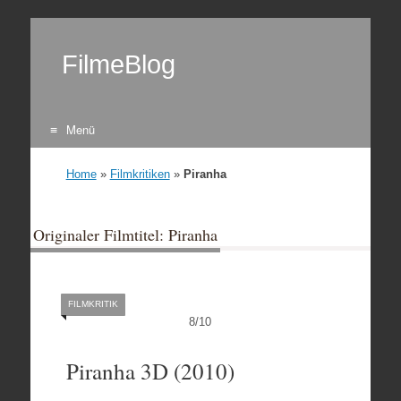
FilmeBlog
Menü
Zum Inhalt springen
Home
»
Filmkritiken
»
Piranha
Originaler Filmtitel: Piranha
FILMKRITIK
8
/
10
Piranha 3D (2010)