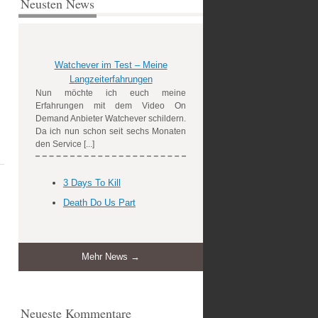
Neusten News
Watchever im Test – Meine
Langzeiterfahrungen
Nun möchte ich euch meine
Erfahrungen mit dem Video On
Demand Anbieter Watchever schildern.
Da ich nun schon seit sechs Monaten
den Service [...]
3 Days To Kill
Death Do Us Part
Mehr News →
Neueste Kommentare