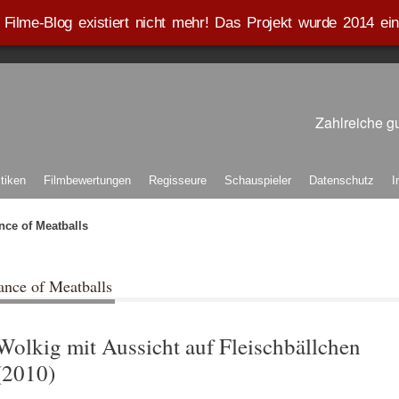
Filme-Blog existiert nicht mehr! Das Projekt wurde 2014 eing
Zahlreiche gu
itiken
Filmbewertungen
Regisseure
Schauspieler
Datenschutz
I
nce of Meatballs
ance of Meatballs
Wolkig mit Aussicht auf Fleischbällchen
(2010)