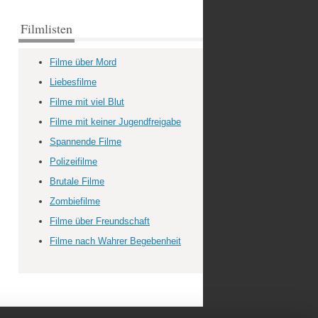
Filmlisten
Filme über Mord
Liebesfilme
Filme mit viel Blut
Filme mit keiner Jugendfreigabe
Spannende Filme
Polizeifilme
Brutale Filme
Zombiefilme
Filme über Freundschaft
Filme nach Wahrer Begebenheit