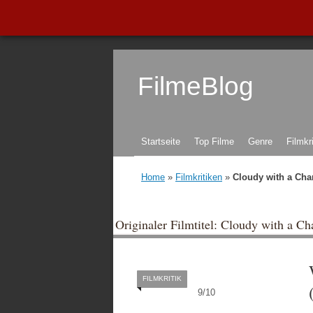
FilmeBlog
Zum Inhalt springen
Startseite
Top Filme
Genre
Filmkr
Home
»
Filmkritiken
»
Cloudy with a Cha
Originaler Filmtitel: Cloudy with a Ch
FILMKRITIK
9
/
10