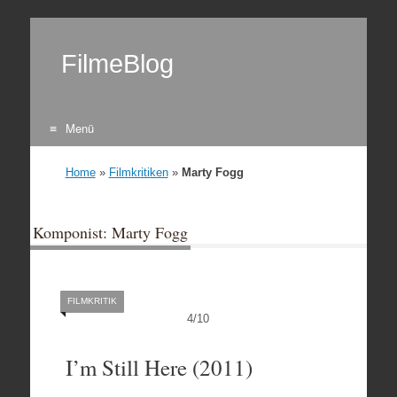
FilmeBlog
Menü
Zum Inhalt springen
Home
»
Filmkritiken
»
Marty Fogg
Komponist: Marty Fogg
FILMKRITIK
4
/
10
I’m Still Here (2011)