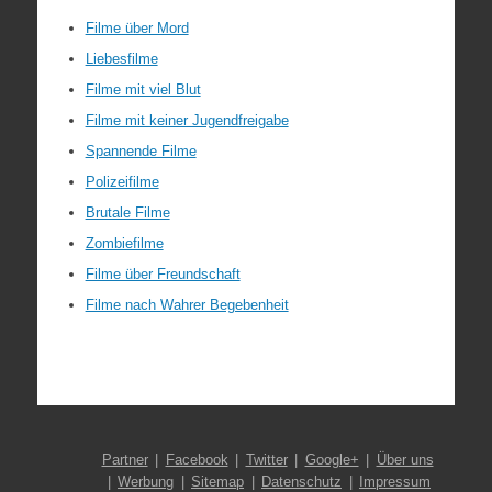
Filme über Mord
Liebesfilme
Filme mit viel Blut
Filme mit keiner Jugendfreigabe
Spannende Filme
Polizeifilme
Brutale Filme
Zombiefilme
Filme über Freundschaft
Filme nach Wahrer Begebenheit
Partner
Facebook
Twitter
Google+
Über uns
Werbung
Sitemap
Datenschutz
Impressum