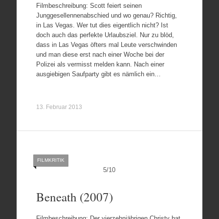
Filmbeschreibung: Scott feiert seinen
Junggesellennenabschied und wo genau? Richtig,
in Las Vegas. Wer tut dies eigentlich nicht? Ist
doch auch das perfekte Urlaubsziel. Nur zu blöd,
dass in Las Vegas öfters mal Leute verschwinden
und man diese erst nach einer Woche bei der
Polizei als vermisst melden kann. Nach einer
ausgiebigen Saufparty gibt es nämlich ein…
13. Februar 2013
FILMKRITIK
5
/
10
Beneath (2007)
Filmbeschreibung: Der vierzehnjährigen Christy hat