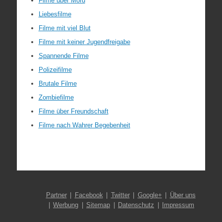
Filme über Mord
Liebesfilme
Filme mit viel Blut
Filme mit keiner Jugendfreigabe
Spannende Filme
Polizeifilme
Brutale Filme
Zombiefilme
Filme über Freundschaft
Filme nach Wahrer Begebenheit
Partner
Facebook
Twitter
Google+
Über uns
Werbung
Sitemap
Datenschutz
Impressum