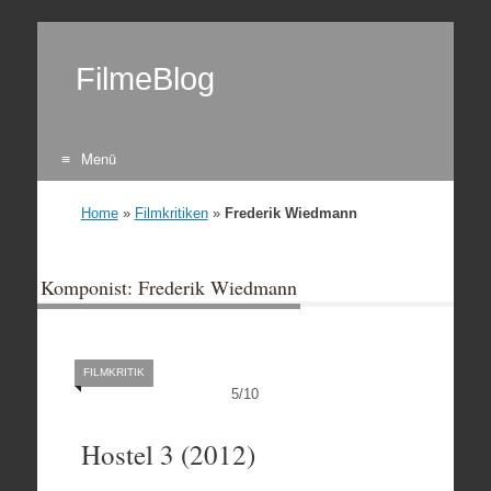
FilmeBlog
Menü
Zum Inhalt springen
Home
»
Filmkritiken
»
Frederik Wiedmann
Komponist: Frederik Wiedmann
FILMKRITIK
5
/
10
Hostel 3 (2012)