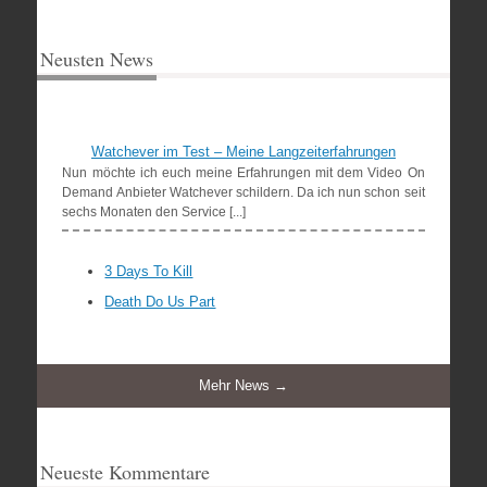
Neusten News
Watchever im Test – Meine Langzeiterfahrungen
Nun möchte ich euch meine Erfahrungen mit dem Video On
Demand Anbieter Watchever schildern. Da ich nun schon seit
sechs Monaten den Service [...]
3 Days To Kill
Death Do Us Part
Mehr News →
Neueste Kommentare