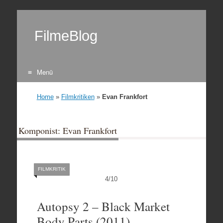
FilmeBlog
Menü
Zum Inhalt springen
Home
»
Filmkritiken
»
Evan Frankfort
Komponist: Evan Frankfort
FILMKRITIK
4
/
10
Autopsy 2 – Black Market
Body Parts (2011)