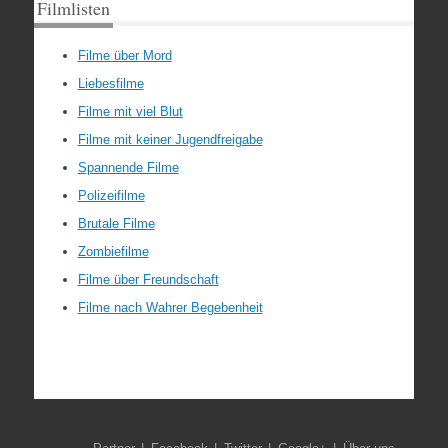
Filmlisten
Filme über Mord
Liebesfilme
Filme mit viel Blut
Filme mit keiner Jugendfreigabe
Spannende Filme
Polizeifilme
Brutale Filme
Zombiefilme
Filme über Freundschaft
Filme nach Wahrer Begebenheit