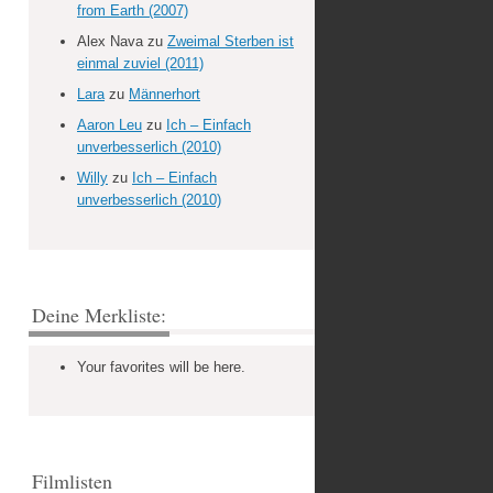
from Earth (2007)
Alex Nava
zu
Zweimal Sterben ist
einmal zuviel (2011)
Lara
zu
Männerhort
Aaron Leu
zu
Ich – Einfach
unverbesserlich (2010)
Willy
zu
Ich – Einfach
unverbesserlich (2010)
Deine Merkliste:
Your favorites will be here.
Filmlisten