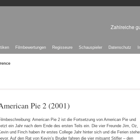
Zahlreiche gu
itiken
Filmbewertungen
Regisseure
Schauspieler
Datenschutz
I
rence
American Pie 2 (2001)
Filmbeschreibung: American Pie 2 ist die Fortsetzung von American Pie und
etzt ein Jahr nach dem Ende des ersten Teils ein. Die vier Freunde Jim, Oz,
evin und Finch haben ihr erstes College Jahr hinter sich und die Ferien steh
evor. Auf den Rat von Kevin’s Bruder fahren die vier mitsamt Stifler – den