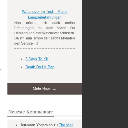
Watchever im Test – Meine
Langzeiterfahrungen
Nun möchte ich euch meine
Erfahrungen mit dem Video On
Demand Anbieter Watchever schildern.
Da ich nun schon seit sechs Monaten
den Service [...]
3 Days To Kill
Death Do Us Part
r
Mehr News →
Neueste Kommentare
Jeruyaan Yogarajah
zu
The Man