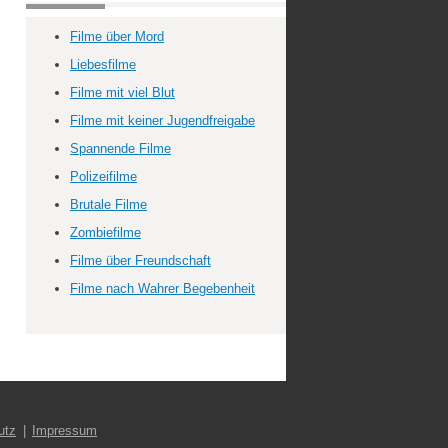
Filme über Mord
Liebesfilme
Filme mit viel Blut
Filme mit keiner Jugendfreigabe
Spannende Filme
Polizeifilme
Brutale Filme
Zombiefilme
Filme über Freundschaft
Filme nach Wahrer Begebenheit
utz
Impressum