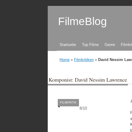
FilmeBlog
Zum Inhalt springen
Startseite
Top Filme
Genre
Filmkr
Home
»
Filmkritiken
»
David Nessim Law
Komponist: David Nessim Lawrence
FILMKRITIK
8
/
10
s
K
b