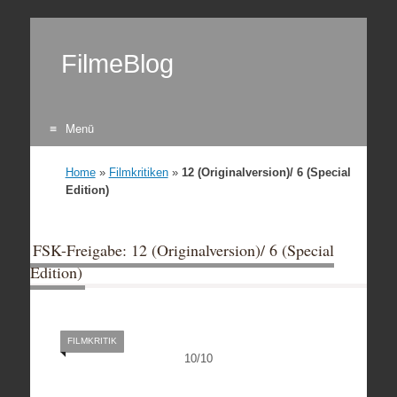
FilmeBlog
Menü
Zum Inhalt springen
Home
»
Filmkritiken
»
12 (Originalversion)/ 6 (Special
Edition)
FSK-Freigabe: 12 (Originalversion)/ 6 (Special
Edition)
FILMKRITIK
10
/
10