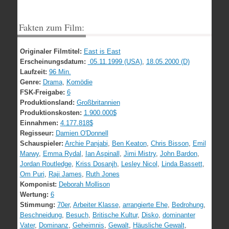
Fakten zum Film:
Originaler Filmtitel:
East is East
Erscheinungsdatum:
05.11.1999 (USA)
,
18.05.2000 (D)
Laufzeit:
96 Min.
Genre:
Drama
,
Komödie
FSK-Freigabe:
6
Produktionsland:
Großbritannien
Produktionskosten:
1.900.000$
Einnahmen:
4.177.818$
Regisseur:
Damien O'Donnell
Schauspieler:
Archie Panjabi
,
Ben Keaton
,
Chris Bisson
,
Emil
Marwy
,
Emma Rydal
,
Ian Aspinall
,
Jimi Mistry
,
John Bardon
,
Jordan Routledge
,
Kriss Dosanjh
,
Lesley Nicol
,
Linda Bassett
,
Om Puri
,
Raji James
,
Ruth Jones
Komponist:
Deborah Mollison
Wertung:
6
Stimmung:
70er
,
Arbeiter Klasse
,
arrangierte Ehe
,
Bedrohung
,
Beschneidung
,
Besuch
,
Britische Kultur
,
Disko
,
dominanter
Vater
,
Dominanz
,
Geheimnis
,
Gewalt
,
Häusliche Gewalt
,