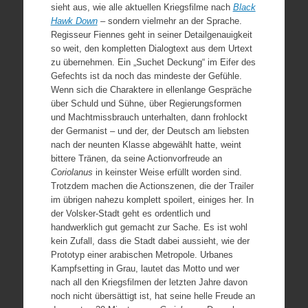
sieht aus, wie alle aktuellen Kriegsfilme nach
Black
Hawk Down
– sondern vielmehr an der Sprache.
Regisseur Fiennes geht in seiner Detailgenauigkeit
so weit, den kompletten Dialogtext aus dem Urtext
zu übernehmen. Ein „Suchet Deckung“ im Eifer des
Gefechts ist da noch das mindeste der Gefühle.
Wenn sich die Charaktere in ellenlange Gespräche
über Schuld und Sühne, über Regierungsformen
und Machtmissbrauch unterhalten, dann frohlockt
der Germanist – und der, der Deutsch am liebsten
nach der neunten Klasse abgewählt hatte, weint
bittere Tränen, da seine Actionvorfreude an
Coriolanus
in keinster Weise erfüllt worden sind.
Trotzdem machen die Actionszenen, die der Trailer
im übrigen nahezu komplett spoilert, einiges her. In
der Volsker-Stadt geht es ordentlich und
handwerklich gut gemacht zur Sache. Es ist wohl
kein Zufall, dass die Stadt dabei aussieht, wie der
Prototyp einer arabischen Metropole. Urbanes
Kampfsetting in Grau, lautet das Motto und wer
nach all den Kriegsfilmen der letzten Jahre davon
noch nicht übersättigt ist, hat seine helle Freude an