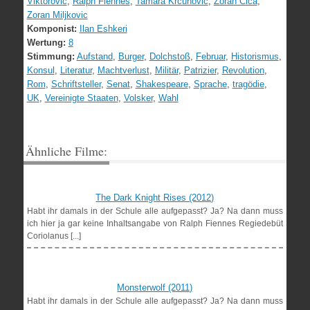
Viktorovic
,
Ralph Fiennes
,
Tamara Krcunovic
,
Zoran Cica
,
Zoran Miljkovic
Komponist:
Ilan Eshkeri
Wertung:
8
Stimmung:
Aufstand
,
Burger
,
Dolchstoß
,
Februar
,
Historismus
,
Konsul
,
Literatur
,
Machtverlust
,
Militär
,
Patrizier
,
Revolution
,
Rom
,
Schriftsteller
,
Senat
,
Shakespeare
,
Sprache
,
tragödie
,
UK
,
Vereinigte Staaten
,
Volsker
,
Wahl
Ähnliche Filme:
The Dark Knight Rises (2012)
Habt ihr damals in der Schule alle aufgepasst? Ja? Na dann muss
ich hier ja gar keine Inhaltsangabe von Ralph Fiennes Regiedebüt
Coriolanus [...]
Monsterwolf (2011)
Habt ihr damals in der Schule alle aufgepasst? Ja? Na dann muss