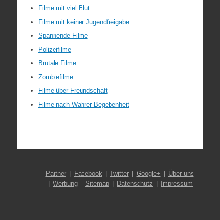
Filme mit viel Blut
Filme mit keiner Jugendfreigabe
Spannende Filme
Polizeifilme
Brutale Filme
Zombiefilme
Filme über Freundschaft
Filme nach Wahrer Begebenheit
Partner
Facebook
Twitter
Google+
Über uns
Werbung
Sitemap
Datenschutz
Impressum