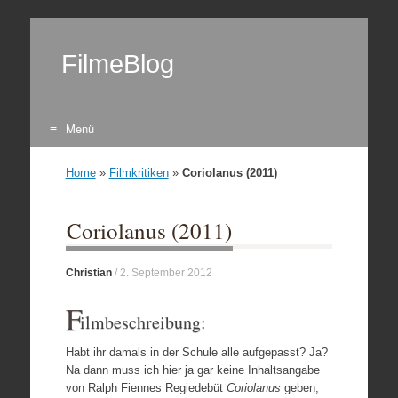
FilmeBlog
Menü
Zum Inhalt springen
Home
»
Filmkritiken
»
Coriolanus (2011)
Coriolanus (2011)
Christian
/
2. September 2012
F
ilmbeschreibung:
Habt ihr damals in der Schule alle aufgepasst? Ja?
Na dann muss ich hier ja gar keine Inhaltsangabe
von Ralph Fiennes Regiedebüt
Coriolanus
geben,