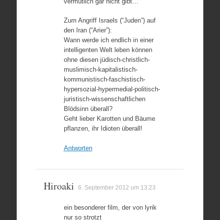
vermutlich gar nicht gibt…
Zum Angriff Israels (“Juden”) auf
den Iran (“Arier”):
Wann werde ich endlich in einer
intelligenten Welt leben können
ohne diesen jüdisch-christlich-
muslimisch-kapitalistisch-
kommunistisch-faschistisch-
hypersozial-hypermedial-politisch-
juristisch-wissenschaftlichen
Blödsinn überall?
Geht lieber Karotten und Bäume
pflanzen, ihr Idioten überall!
Antworten
Hiroaki
6. September 2012 um 13:23
ein besonderer film, der von lyrik
nur so strotzt