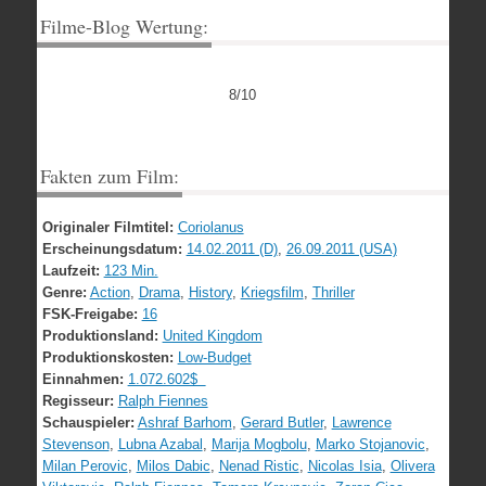
Filme-Blog Wertung:
8/10
Fakten zum Film:
Originaler Filmtitel:
Coriolanus
Erscheinungsdatum:
14.02.2011 (D)
,
26.09.2011 (USA)
Laufzeit:
123 Min.
Genre:
Action
,
Drama
,
History
,
Kriegsfilm
,
Thriller
FSK-Freigabe:
16
Produktionsland:
United Kingdom
Produktionskosten:
Low-Budget
Einnahmen:
1.072.602$
Regisseur:
Ralph Fiennes
Schauspieler:
Ashraf Barhom
,
Gerard Butler
,
Lawrence
Stevenson
,
Lubna Azabal
,
Marija Mogbolu
,
Marko Stojanovic
,
Milan Perovic
,
Milos Dabic
,
Nenad Ristic
,
Nicolas Isia
,
Olivera