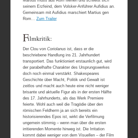
Martius muss aus Rom fliehen und schließt sich
seinem Erzfeind, dem Volsker-Anführer Aufidius an.
Gemeinsam mit Aufidius marschiert Martius gen
Rom…
Zum Trailer
F
ilmkritik:
Der Clou von
Coriolanus
ist, dass er die
beschriebene Handlung ins 21. Jahrhundert
transportiert. Das funktioniert erstaunlich gut, wird
der parabelhafte Charakter des Ursprungswerkes
doch noch einmal verstärkt. Shakespeares
Geschichte über Macht, Politik und Gewalt ist
zeitlos und macht auch heute eine nicht weniger
brisante und aktuelle Figur als in der ersten Hälfte
des 17. Jahrhunderts, als das Werk Premiere
feierte. Wohl auch weil die Tragödie über den
römischen Feldherrn ja an sich bereits ein
historisierendes Epos ist, wirkt die Verfilmung
ungemein stimmig – wenn man über die ersten
irritierenden Momente hinweg ist. Die Irritation
kommt dabei weniger von dem Visuellen – der Film