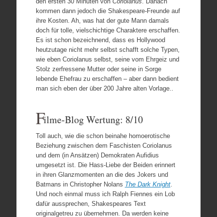
den ersten 30 Minuten von
Coriolanus
. Danach
kommen dann jedoch die Shakespeare-Freunde auf
ihre Kosten. Ah, was hat der gute Mann damals
doch für tolle, vielschichtige Charaktere erschaffen.
Es ist schon bezeichnend, dass es Hollywood
heutzutage nicht mehr selbst schafft solche Typen,
wie eben Coriolanus selbst, seine vom Ehrgeiz und
Stolz zerfressene Mutter oder seine in Sorge
lebende Ehefrau zu erschaffen – aber dann bedient
man sich eben der über 200 Jahre alten Vorlage..
F
ilme-Blog Wertung: 8/10
Toll auch, wie die schon beinahe homoerotische
Beziehung zwischen dem Faschisten Coriolanus
und dem (in Ansätzen) Demokraten Aufidius
umgesetzt ist. Die Hass-Liebe der Beiden erinnert
in ihren Glanzmomenten an die des Jokers und
Batmans in Christopher Nolans
The Dark Knight
.
Und noch einmal muss ich Ralph Fiennes ein Lob
dafür aussprechen, Shakespeares Text
originalgetreu zu übernehmen. Da werden keine