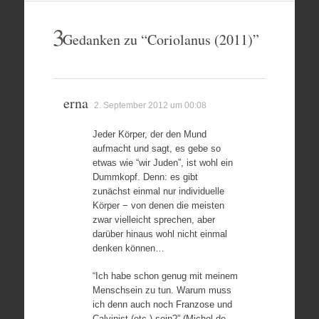
3
Gedanken zu “
Coriolanus (2011)
”
erna
2. September 2012 um 00:08
Jeder Körper, der den Mund
aufmacht und sagt, es gebe so
etwas wie “wir Juden”, ist wohl ein
Dummkopf. Denn: es gibt
zunächst einmal nur individuelle
Körper − von denen die meisten
zwar vielleicht sprechen, aber
darüber hinaus wohl nicht einmal
denken können…
“Ich habe schon genug mit meinem
Menschsein zu tun. Warum muss
ich denn auch noch Franzose und
Calvinist (etc.) sein?” (Michel de