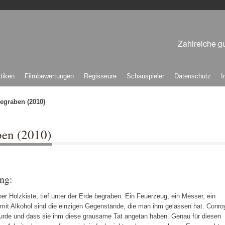
Zahlreiche gu
itiken
Filmbewertungen
Regisseure
Schauspieler
Datenschutz
I
egraben (2010)
ben (2010)
ng:
er Holzkiste, tief unter der Erde begraben. Ein Feuerzeug, ein Messer, ein
t mit Alkohol sind die einzigen Gegenstände, die man ihm gelassen hat. Conro
 wurde und dass sie ihm diese grausame Tat angetan haben. Genau für diesen