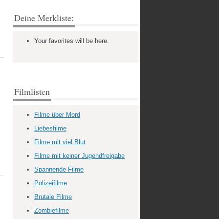
Deine Merkliste:
Your favorites will be here.
Filmlisten
Filme über Mord
Liebesfilme
Filme mit viel Blut
Filme mit keiner Jugendfreigabe
Spannende Filme
Polizeifilme
Brutale Filme
Zombiefilme