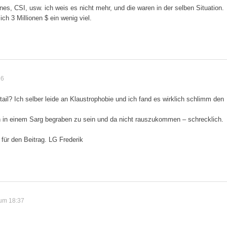
es, CSI, usw. ich weis es nicht mehr, und die waren in der selben Situation.
ich 3 Millionen $ ein wenig viel.
26
tail? Ich selber leide an Klaustrophobie und ich fand es wirklich schlimm den
ch in einem Sarg begraben zu sein und da nicht rauszukommen – schrecklich.
für den Beitrag. LG Frederik
um 18:37