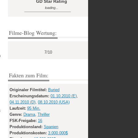
GD Star Rating
loading...
Filme-Blog Wertung:
7/10
m
Fakten zum Film:
Originaler Filmtitel:
Buried
Erscheinungsdatum:
01.10.2010 (E)
,
04.11.2010 (D)
,
08.10.2010 (USA)
Laufzeit:
95 Min.
s
Genre:
Drama
,
Thriller
FSK-Freigabe:
16
Produktionsland:
Spanien
Produktionskosten:
3.000.000$