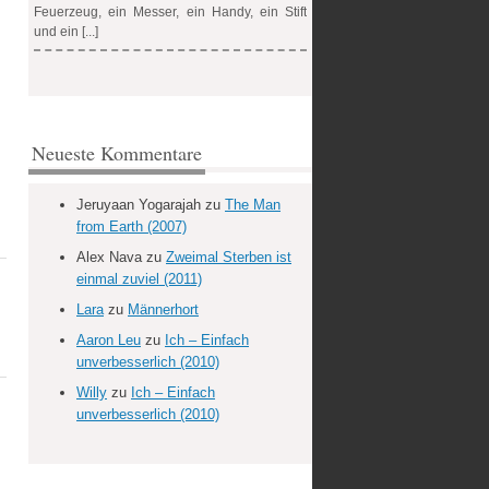
Feuerzeug, ein Messer, ein Handy, ein Stift
und ein [...]
Neueste Kommentare
Jeruyaan Yogarajah
zu
The Man
from Earth (2007)
Alex Nava
zu
Zweimal Sterben ist
einmal zuviel (2011)
Lara
zu
Männerhort
Aaron Leu
zu
Ich – Einfach
unverbesserlich (2010)
Willy
zu
Ich – Einfach
unverbesserlich (2010)