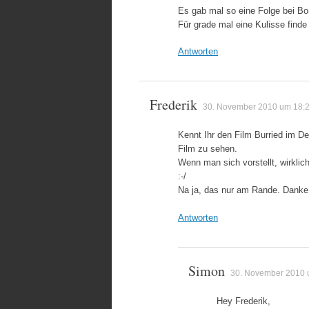
Es gab mal so eine Folge bei Bon
Für grade mal eine Kulisse finde 
Antworten
Frederik
30. November 2010 um 18:
Kennt Ihr den Film Burried im De
Film zu sehen.
Wenn man sich vorstellt, wirkli
:-/
Na ja, das nur am Rande. Danke 
Antworten
Simon
30. November 2010 
Hey Frederik,