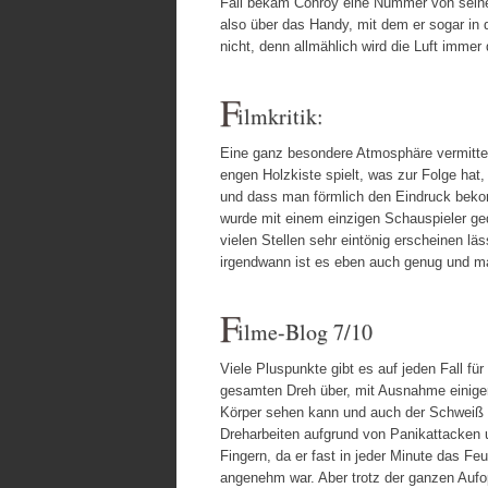
Fall bekam Conroy eine Nummer von seinen 
also über das Handy, mit dem er sogar in d
nicht, denn allmählich wird die Luft immer
F
ilmkritik:
Eine ganz besondere Atmosphäre vermittel
engen Holzkiste spielt, was zur Folge ha
und dass man förmlich den Eindruck bekom
wurde mit einem einzigen Schauspieler ge
vielen Stellen sehr eintönig erscheinen lä
irgendwann ist es eben auch genug und ma
F
ilme-Blog 7/10
Viele Pluspunkte gibt es auf jeden Fall 
gesamten Dreh über, mit Ausnahme einige
Körper sehen kann und auch der Schweiß s
Dreharbeiten aufgrund von Panikattacken u
Fingern, da er fast in jeder Minute das F
angenehm war. Aber trotz der ganzen Aufo