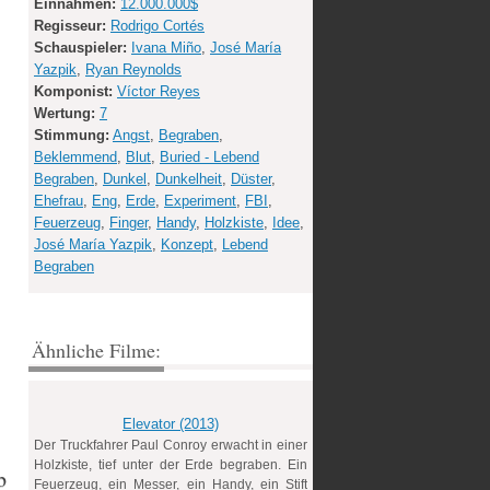
Einnahmen:
12.000.000$
Regisseur:
Rodrigo Cortés
Schauspieler:
Ivana Miño
,
José María
Yazpik
,
Ryan Reynolds
Komponist:
Víctor Reyes
Wertung:
7
Stimmung:
Angst
,
Begraben
,
Beklemmend
,
Blut
,
Buried - Lebend
Begraben
,
Dunkel
,
Dunkelheit
,
Düster
,
Ehefrau
,
Eng
,
Erde
,
Experiment
,
FBI
,
Feuerzeug
,
Finger
,
Handy
,
Holzkiste
,
Idee
,
José María Yazpik
,
Konzept
,
Lebend
Begraben
Ähnliche Filme:
Elevator (2013)
Der Truckfahrer Paul Conroy erwacht in einer
Holzkiste, tief unter der Erde begraben. Ein
b
Feuerzeug, ein Messer, ein Handy, ein Stift