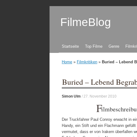
FilmeBlog
Zum Inhalt springen
Startseite
Top Filme
Genre
Filmkr
Home
»
Filmkritiken
»
Buried – Lebend B
Buried – Lebend Begra
Simon Ulm
/
27. November 2010
F
ilmbeschreibu
Der Truckfahrer Paul Conroy erwacht in ein
Handy, ein Stift und ein Flachmann gefüll
vermutet, dass er von Irakern überfallen