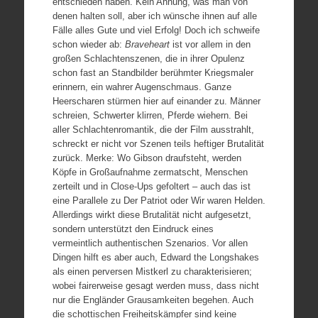
entschieden haben. Kein Ahnung, was man von
denen halten soll, aber ich wünsche ihnen auf alle
Fälle alles Gute und viel Erfolg! Doch ich schweife
schon wieder ab:
Braveheart
ist vor allem in den
großen Schlachtenszenen, die in ihrer Opulenz
schon fast an Standbilder berühmter Kriegsmaler
erinnern, ein wahrer Augenschmaus. Ganze
Heerscharen stürmen hier auf einander zu. Männer
schreien, Schwerter klirren, Pferde wiehern. Bei
aller Schlachtenromantik, die der Film ausstrahlt,
schreckt er nicht vor Szenen teils heftiger Brutalität
zurück. Merke: Wo Gibson draufsteht, werden
Köpfe in Großaufnahme zermatscht, Menschen
zerteilt und in Close-Ups gefoltert – auch das ist
eine Parallele zu Der Patriot oder Wir waren Helden.
Allerdings wirkt diese Brutalität nicht aufgesetzt,
sondern unterstützt den Eindruck eines
vermeintlich authentischen Szenarios. Vor allen
Dingen hilft es aber auch, Edward the Longshakes
als einen perversen Mistkerl zu charakterisieren;
wobei fairerweise gesagt werden muss, dass nicht
nur die Engländer Grausamkeiten begehen. Auch
die schottischen Freiheitskämpfer sind keine