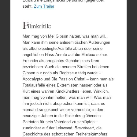
Edward the Longshakes persönlich gegenüber
steht.
Zum Trailer
F
ilmkritik:
Man mag von Mel Gibson halten, was man will.
Man kann ihm seine antisemitischen Äußerungen
als alkoholbedingte Ausfälle abtun oder seine
angeblichen Hass-Anrufe auf die Mailbox seiner
Freundin als arrogantes Gehabe eines Irren
bezeichnen. Auch die neueren Streifen bei denen
Gibson nur noch als Regisseur tätig wurde –
Apocalypto und Die Passion Christi – kann man als
Totalausfälle eines Extremisten hassen oder als
Kult eines wahren Kinokünstlers lieben. Wirklich,
man mag von ihm halten, was man will. Was man
ihm jedoch nicht absprechen kann ist, dass es
niemand so gekonnt wie er vermochte, in den
neunziger Jahren in die Rolle des glühenden
Patrioten für sein Vaterland zu schlüpfen –
zumindest auf der Leinwand.
Braveheart
, die
Geschichte des schottischen Freiheitskämpfers