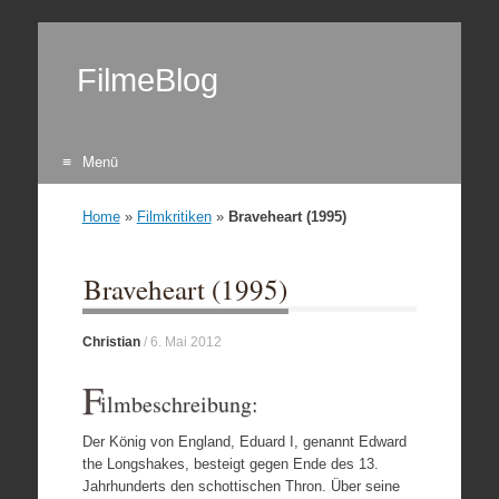
FilmeBlog
Menü
Zum Inhalt springen
Home
»
Filmkritiken
»
Braveheart (1995)
Braveheart (1995)
Christian
/
6. Mai 2012
F
ilmbeschreibung:
Der König von England, Eduard I, genannt Edward
the Longshakes, besteigt gegen Ende des 13.
Jahrhunderts den schottischen Thron. Über seine