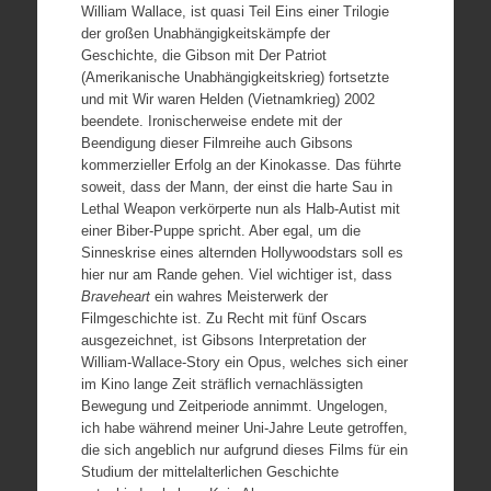
William Wallace, ist quasi Teil Eins einer Trilogie
der großen Unabhängigkeitskämpfe der
Geschichte, die Gibson mit Der Patriot
(Amerikanische Unabhängigkeitskrieg) fortsetzte
und mit Wir waren Helden (Vietnamkrieg) 2002
beendete. Ironischerweise endete mit der
Beendigung dieser Filmreihe auch Gibsons
kommerzieller Erfolg an der Kinokasse. Das führte
soweit, dass der Mann, der einst die harte Sau in
Lethal Weapon verkörperte nun als Halb-Autist mit
einer Biber-Puppe spricht. Aber egal, um die
Sinneskrise eines alternden Hollywoodstars soll es
hier nur am Rande gehen. Viel wichtiger ist, dass
Braveheart
ein wahres Meisterwerk der
Filmgeschichte ist. Zu Recht mit fünf Oscars
ausgezeichnet, ist Gibsons Interpretation der
William-Wallace-Story ein Opus, welches sich einer
im Kino lange Zeit sträflich vernachlässigten
Bewegung und Zeitperiode annimmt. Ungelogen,
ich habe während meiner Uni-Jahre Leute getroffen,
die sich angeblich nur aufgrund dieses Films für ein
Studium der mittelalterlichen Geschichte