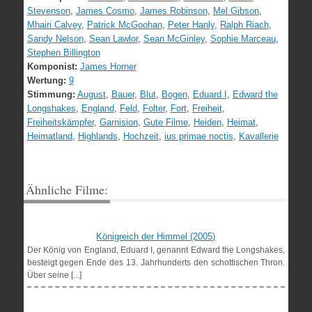
Stevenson
,
James Cosmo
,
James Robinson
,
Mel Gibson
,
Mhairi Calvey
,
Patrick McGoohan
,
Peter Hanly
,
Ralph Riach
,
Sandy Nelson
,
Sean Lawlor
,
Sean McGinley
,
Sophie Marceau
,
Stephen Billington
Komponist:
James Horner
Wertung:
9
Stimmung:
August
,
Bauer
,
Blut
,
Bogen
,
Eduard I
,
Edward the
Longshakes
,
England
,
Feld
,
Folter
,
Fort
,
Freiheit
,
Freiheitskämpfer
,
Garnision
,
Gute Filme
,
Heiden
,
Heimat
,
Heimatland
,
Highlands
,
Hochzeit
,
ius primae noctis
,
Kavallerie
Ähnliche Filme:
Königreich der Himmel (2005)
Der König von England, Eduard I, genannt Edward the Longshakes,
besteigt gegen Ende des 13. Jahrhunderts den schottischen Thron.
Über seine [...]