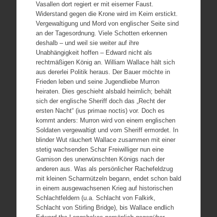
Vasallen dort regiert er mit eiserner Faust.
Widerstand gegen die Krone wird im Keim erstickt.
Vergewaltigung und Mord von englischer Seite sind
an der Tagesordnung. Viele Schotten erkennen
deshalb – und weil sie weiter auf ihre
Unabhängigkeit hoffen – Edward nicht als
rechtmäßigen König an. William Wallace hält sich
aus dererlei Politik heraus. Der Bauer möchte in
Frieden leben und seine Jugendliebe Murron
heiraten. Dies geschieht alsbald heimlich; behält
sich der englische Sheriff doch das „Recht der
ersten Nacht“ (ius primae noctis) vor. Doch es
kommt anders: Murron wird von einem englischen
Soldaten vergewaltigt und vom Sheriff ermordet. In
blinder Wut räuchert Wallace zusammen mit einer
stetig wachsenden Schar Freiwilliger nun eine
Garnison des unerwünschten Königs nach der
anderen aus. Was als persönlicher Rachefeldzug
mit kleinen Scharmützeln begann, endet schon bald
in einem ausgewachsenen Krieg auf historischen
Schlachtfeldern (u.a. Schlacht von Falkirk,
Schlacht von Stirling Bridge), bis Wallace endlich