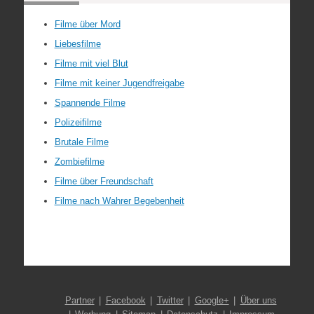
Filme über Mord
Liebesfilme
Filme mit viel Blut
Filme mit keiner Jugendfreigabe
Spannende Filme
Polizeifilme
Brutale Filme
Zombiefilme
Filme über Freundschaft
Filme nach Wahrer Begebenheit
Partner
Facebook
Twitter
Google+
Über uns