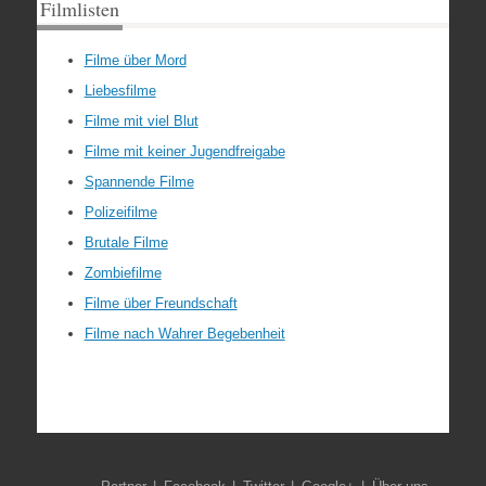
Filmlisten
Filme über Mord
Liebesfilme
Filme mit viel Blut
Filme mit keiner Jugendfreigabe
Spannende Filme
Polizeifilme
Brutale Filme
Zombiefilme
Filme über Freundschaft
Filme nach Wahrer Begebenheit