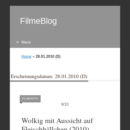
FilmeBlog
Menü
Zum Inhalt springen
Home
»
28.01.2010 (D)
Erscheinungsdatum: 28.01.2010 (D)
FILMKRITIK
9
/
10
Wolkig mit Aussicht auf
Fleischbällchen (2010)