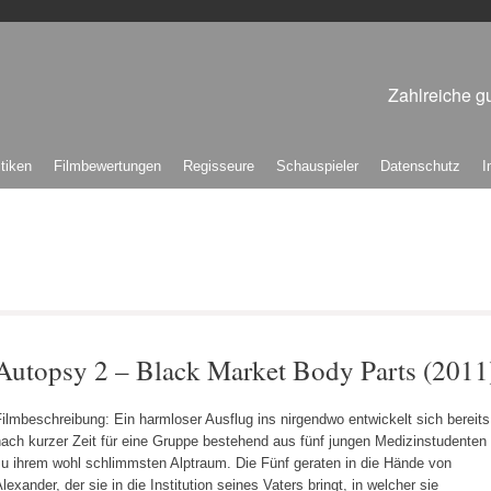
Zahlreiche gu
itiken
Filmbewertungen
Regisseure
Schauspieler
Datenschutz
I
Autopsy 2 – Black Market Body Parts (2011
ilmbeschreibung: Ein harmloser Ausflug ins nirgendwo entwickelt sich bereits
ach kurzer Zeit für eine Gruppe bestehend aus fünf jungen Medizinstudenten
zu ihrem wohl schlimmsten Alptraum. Die Fünf geraten in die Hände von
lexander, der sie in die Institution seines Vaters bringt, in welcher sie