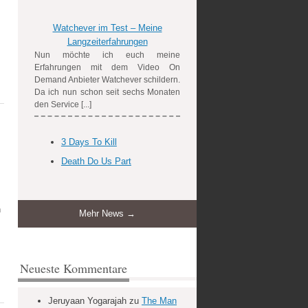
Watchever im Test – Meine
Langzeiterfahrungen
Nun möchte ich euch meine
Erfahrungen mit dem Video On
Demand Anbieter Watchever schildern.
Da ich nun schon seit sechs Monaten
den Service [...]
3 Days To Kill
Death Do Us Part
h
Mehr News →
Neueste Kommentare
Jeruyaan Yogarajah
zu
The Man