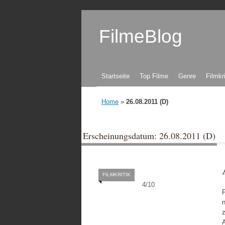
FilmeBlog
Zum Inhalt springen
Startseite
Top Filme
Genre
Filmkr
Home
»
26.08.2011 (D)
Erscheinungsdatum: 26.08.2011 (D)
FILMKRITIK
4
/
10
F
n
A