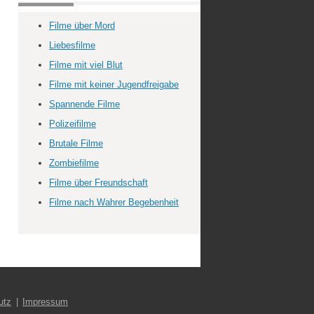
Filme über Mord
Liebesfilme
Filme mit viel Blut
Filme mit keiner Jugendfreigabe
Spannende Filme
Polizeifilme
Brutale Filme
Zombiefilme
Filme über Freundschaft
Filme nach Wahrer Begebenheit
utz
Impressum