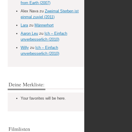
from Earth (2007)
Alex Nava
zu
Zweimal Sterben ist
einmal zuviel (2011)
Lara
zu
Männerhort
Aaron Leu
zu
Ich – Einfach
unverbesserlich (2010)
Willy
zu
Ich – Einfach
unverbesserlich (2010)
Deine Merkliste:
Your favorites will be here.
Filmlisten