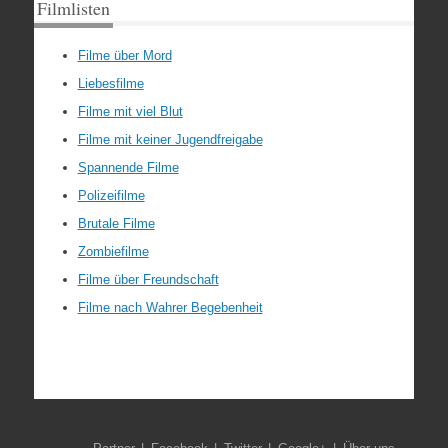
Filmlisten
Filme über Mord
Liebesfilme
Filme mit viel Blut
Filme mit keiner Jugendfreigabe
Spannende Filme
Polizeifilme
Brutale Filme
Zombiefilme
Filme über Freundschaft
Filme nach Wahrer Begebenheit