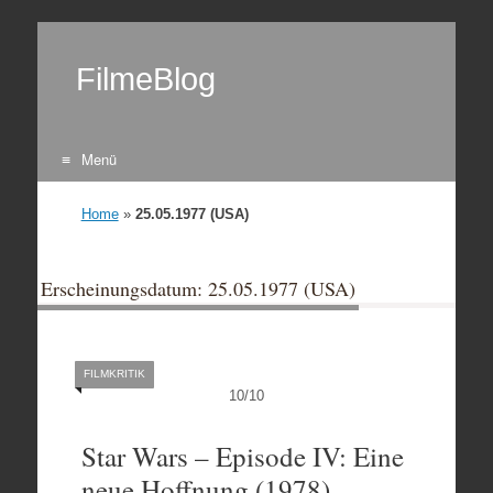
FilmeBlog
Menü
Zum Inhalt springen
Home
»
25.05.1977 (USA)
Erscheinungsdatum: 25.05.1977 (USA)
FILMKRITIK
10
/
10
Star Wars – Episode IV: Eine
neue Hoffnung (1978)