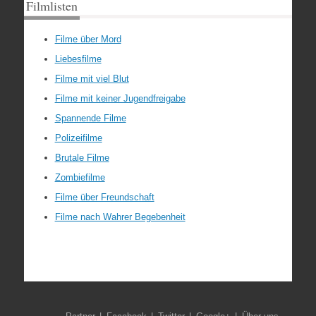
Filmlisten
Filme über Mord
Liebesfilme
Filme mit viel Blut
Filme mit keiner Jugendfreigabe
Spannende Filme
Polizeifilme
Brutale Filme
Zombiefilme
Filme über Freundschaft
Filme nach Wahrer Begebenheit