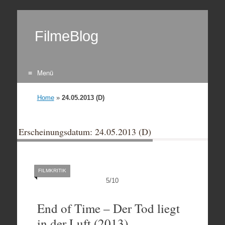
FilmeBlog
Menü
Zum Inhalt springen
Home
»
24.05.2013 (D)
Erscheinungsdatum: 24.05.2013 (D)
FILMKRITIK
5
/
10
End of Time – Der Tod liegt
in der Luft (2013)