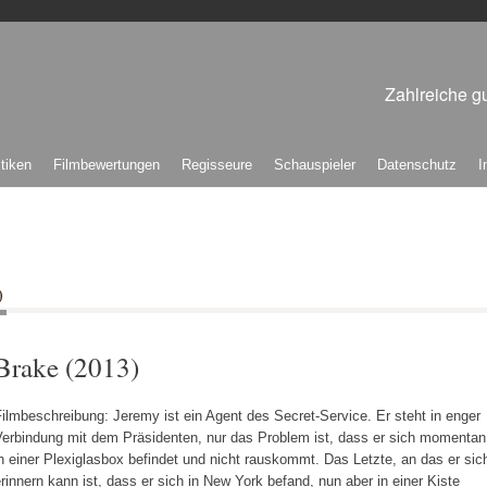
Zahlreiche gu
itiken
Filmbewertungen
Regisseure
Schauspieler
Datenschutz
I
)
Brake (2013)
ilmbeschreibung: Jeremy ist ein Agent des Secret-Service. Er steht in enger
Verbindung mit dem Präsidenten, nur das Problem ist, dass er sich momentan
n einer Plexiglasbox befindet und nicht rauskommt. Das Letzte, an das er sic
rinnern kann ist, dass er sich in New York befand, nun aber in einer Kiste