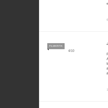
e
6
FILMKRITIK
4
/
10
i
i