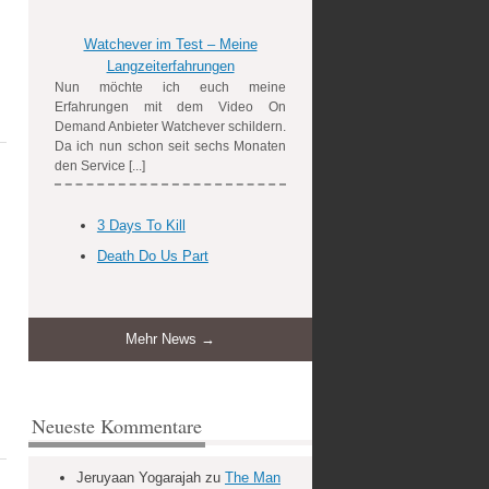
Watchever im Test – Meine
Langzeiterfahrungen
Nun möchte ich euch meine
Erfahrungen mit dem Video On
Demand Anbieter Watchever schildern.
Da ich nun schon seit sechs Monaten
den Service [...]
3 Days To Kill
Death Do Us Part
Mehr News →
Neueste Kommentare
Jeruyaan Yogarajah
zu
The Man