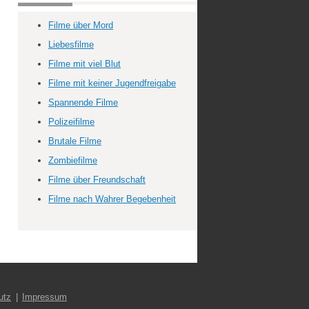
Filme über Mord
Liebesfilme
Filme mit viel Blut
Filme mit keiner Jugendfreigabe
Spannende Filme
Polizeifilme
Brutale Filme
Zombiefilme
Filme über Freundschaft
Filme nach Wahrer Begebenheit
utz
Impressum