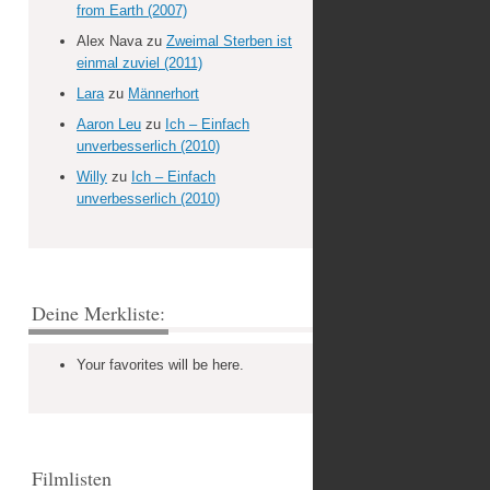
from Earth (2007)
Alex Nava
zu
Zweimal Sterben ist
einmal zuviel (2011)
Lara
zu
Männerhort
Aaron Leu
zu
Ich – Einfach
unverbesserlich (2010)
Willy
zu
Ich – Einfach
unverbesserlich (2010)
Deine Merkliste:
Your favorites will be here.
Filmlisten