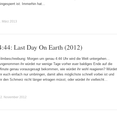
ingesperrt ist. Immerhin hat…
. März 2013
4:44: Last Day On Earth (2012)
Filmbeschreibung: Morgen um genau 4:44 Uhr wird die Welt untergehen…
Angenommen ihr würdet nur wenige Tage vorher euer baldiges Ende auf die
Minute genau vorausgesagt bekommen, wie würdet ihr wohl reagieren? Würdet
hr euch einfach nur umbringen, damit alles möglichste schnell vorbei ist und
hr den Schmerz nicht länger ertragen müsst, oder würdet ihr vielleicht…
12. November 2012