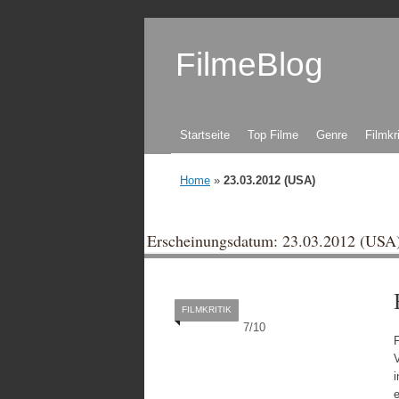
FilmeBlog
Zum Inhalt springen
Startseite
Top Filme
Genre
Filmkr
Home
»
23.03.2012 (USA)
Erscheinungsdatum: 23.03.2012 (USA
FILMKRITIK
7
/
10
F
i
e