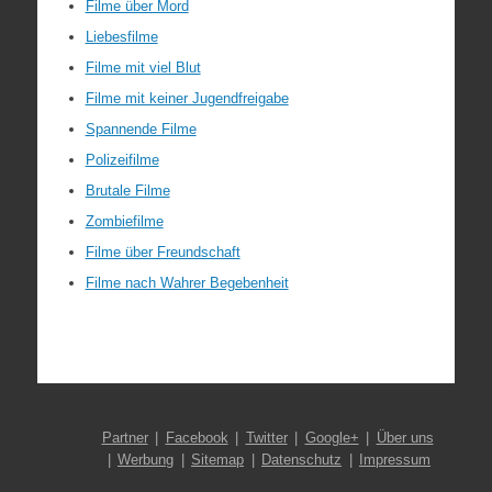
Filme über Mord
Liebesfilme
Filme mit viel Blut
Filme mit keiner Jugendfreigabe
Spannende Filme
Polizeifilme
Brutale Filme
Zombiefilme
Filme über Freundschaft
Filme nach Wahrer Begebenheit
Partner
Facebook
Twitter
Google+
Über uns
Werbung
Sitemap
Datenschutz
Impressum