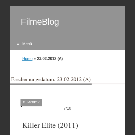
FilmeBlog
Menü
Zum Inhalt springen
Home
»
23.02.2012 (A)
Erscheinungsdatum: 23.02.2012 (A)
FILMKRITIK
7
/
10
Killer Elite (2011)