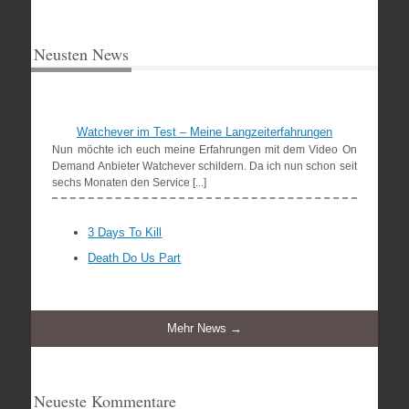
Neusten News
Watchever im Test – Meine Langzeiterfahrungen
Nun möchte ich euch meine Erfahrungen mit dem Video On
Demand Anbieter Watchever schildern. Da ich nun schon seit
sechs Monaten den Service [...]
3 Days To Kill
Death Do Us Part
Mehr News →
Neueste Kommentare