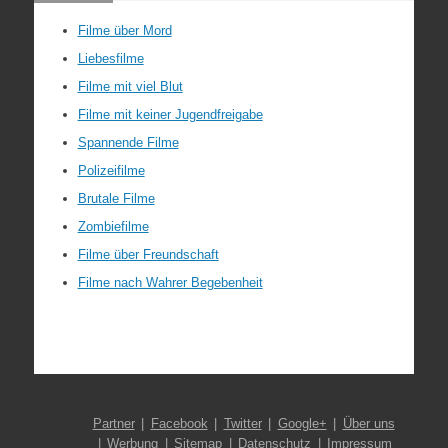
Filme über Mord
Liebesfilme
Filme mit viel Blut
Filme mit keiner Jugendfreigabe
Spannende Filme
Polizeifilme
Brutale Filme
Zombiefilme
Filme über Freundschaft
Filme nach Wahrer Begebenheit
Partner
Facebook
Twitter
Google+
Über uns
Werbung
Sitemap
Datenschutz
Impressum