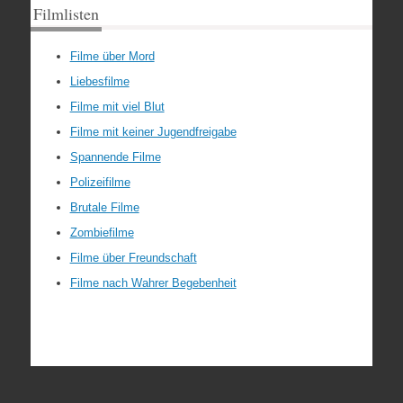
Filmlisten
Filme über Mord
Liebesfilme
Filme mit viel Blut
Filme mit keiner Jugendfreigabe
Spannende Filme
Polizeifilme
Brutale Filme
Zombiefilme
Filme über Freundschaft
Filme nach Wahrer Begebenheit