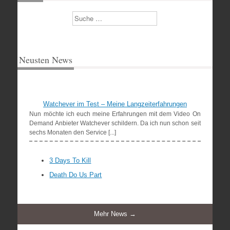
Suchen
Neusten News
Watchever im Test – Meine Langzeiterfahrungen
Nun möchte ich euch meine Erfahrungen mit dem Video On
Demand Anbieter Watchever schildern. Da ich nun schon seit
sechs Monaten den Service [...]
3 Days To Kill
Death Do Us Part
Mehr News →