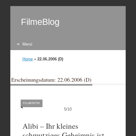
FilmeBlog
Menü
Zum Inhalt springen
Home
»
22.06.2006 (D)
Erscheinungsdatum: 22.06.2006 (D)
FILMKRITIK
5
/
10
Alibi – Ihr kleines
schmutziges Geheimnis ist