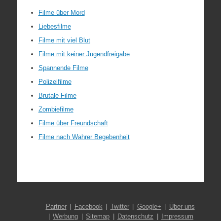
Filme über Mord
Liebesfilme
Filme mit viel Blut
Filme mit keiner Jugendfreigabe
Spannende Filme
Polizeifilme
Brutale Filme
Zombiefilme
Filme über Freundschaft
Filme nach Wahrer Begebenheit
Partner
Facebook
Twitter
Google+
Über uns
Werbung
Sitemap
Datenschutz
Impressum