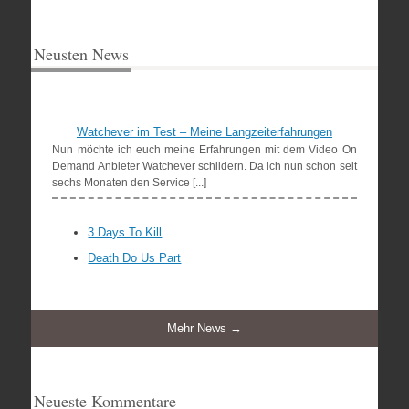
Neusten News
Watchever im Test – Meine Langzeiterfahrungen
Nun möchte ich euch meine Erfahrungen mit dem Video On
Demand Anbieter Watchever schildern. Da ich nun schon seit
sechs Monaten den Service [...]
3 Days To Kill
Death Do Us Part
Mehr News →
Neueste Kommentare