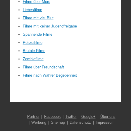
Filme über Mord
Liebesfilme
Filme mit viel Blut
Filme mit keiner Jugendfreigabe
Spannende Filme
Polizeifilme
Brutale Filme
Zombiefilme
Filme über Freundschaft
Filme nach Wahrer Begebenheit
Partner
Facebook
Twitter
Google+
Über uns
Werbung
Sitemap
Datenschutz
Impressum