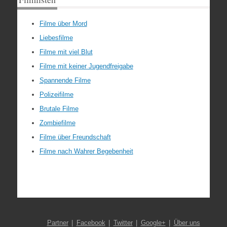
Filme über Mord
Liebesfilme
Filme mit viel Blut
Filme mit keiner Jugendfreigabe
Spannende Filme
Polizeifilme
Brutale Filme
Zombiefilme
Filme über Freundschaft
Filme nach Wahrer Begebenheit
Partner
Facebook
Twitter
Google+
Über uns