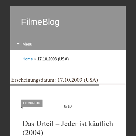
FilmeBlog
Menü
Zum Inhalt springen
Home
»
17.10.2003 (USA)
Erscheinungsdatum: 17.10.2003 (USA)
FILMKRITIK
8
/
10
Das Urteil – Jeder ist käuflich
(2004)