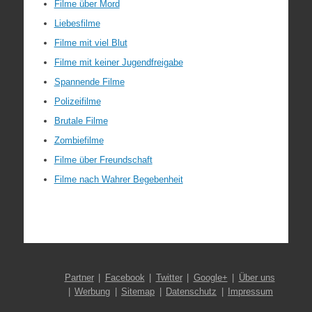
Filme über Mord
Liebesfilme
Filme mit viel Blut
Filme mit keiner Jugendfreigabe
Spannende Filme
Polizeifilme
Brutale Filme
Zombiefilme
Filme über Freundschaft
Filme nach Wahrer Begebenheit
Partner
Facebook
Twitter
Google+
Über uns
Werbung
Sitemap
Datenschutz
Impressum