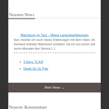
Neusten News
Watchever im Test – Meine Langzeiterfahrungen
Nun möchte ich euch meine Erfahrungen mit dem Video On
Demand Anbieter Watchever schildern. Da ich nun schon seit
sechs Monaten den Service [...]
3 Days To Kill
Death Do Us Part
Mehr News →
Neueste Kommentare