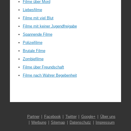
Filme über Mord
Liebesfilme
Filme mit viel Blut
Filme mit keiner Jugendfreigabe
Spannende Filme
Polizeifilme
Brutale Filme
Zombiefilme
Filme über Freundschaft
Filme nach Wahrer Begebenheit
Partner
Facebook
Twitter
Google+
Über uns
Werbung
Sitemap
Datenschutz
Impressum