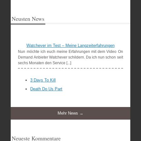
Neusten News
Watchever im Test – Meine Langzeiterfahrungen
Nun möchte ich euch meine Erfahrungen mit dem Video On
Demand Anbieter Watchever schildern. Da ich nun schon seit
sechs Monaten den Service [...]
3 Days To Kill
Death Do Us Part
Mehr News →
Neueste Kommentare