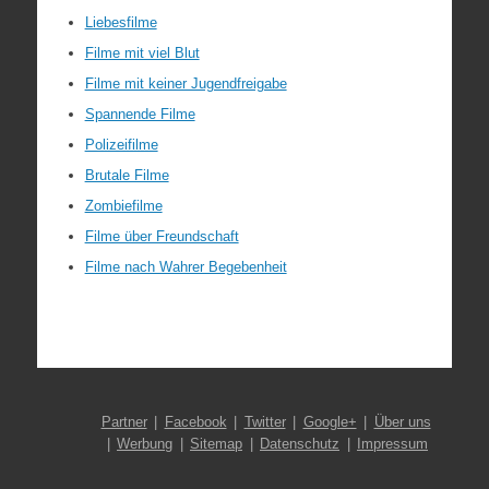
Liebesfilme
Filme mit viel Blut
Filme mit keiner Jugendfreigabe
Spannende Filme
Polizeifilme
Brutale Filme
Zombiefilme
Filme über Freundschaft
Filme nach Wahrer Begebenheit
Partner
Facebook
Twitter
Google+
Über uns
Werbung
Sitemap
Datenschutz
Impressum