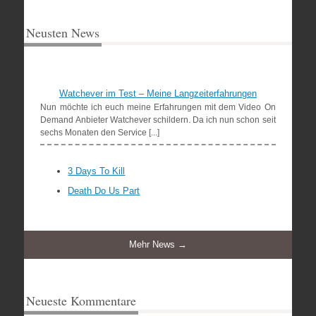
Neusten News
Watchever im Test – Meine Langzeiterfahrungen
Nun möchte ich euch meine Erfahrungen mit dem Video On
Demand Anbieter Watchever schildern. Da ich nun schon seit
sechs Monaten den Service [...]
3 Days To Kill
Death Do Us Part
Mehr News →
Neueste Kommentare