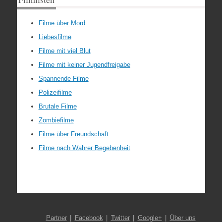
Filme über Mord
Liebesfilme
Filme mit viel Blut
Filme mit keiner Jugendfreigabe
Spannende Filme
Polizeifilme
Brutale Filme
Zombiefilme
Filme über Freundschaft
Filme nach Wahrer Begebenheit
Partner
Facebook
Twitter
Google+
Über uns