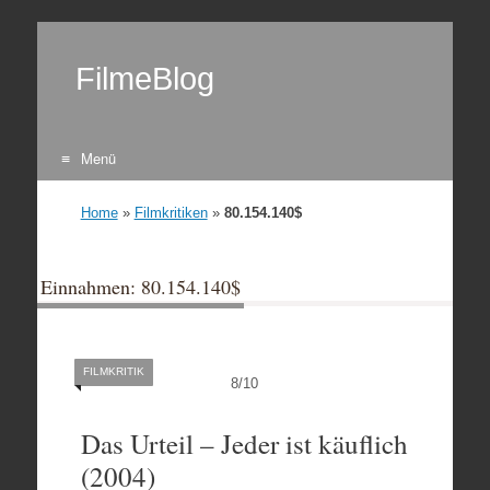
FilmeBlog
Menü
Zum Inhalt springen
Home
»
Filmkritiken
»
80.154.140$
Einnahmen: 80.154.140$
FILMKRITIK
8
/
10
Das Urteil – Jeder ist käuflich
(2004)