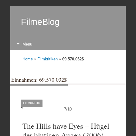
FilmeBlog
Menü
Zum Inhalt springen
Home
»
Filmkritiken
»
69.570.032$
Einnahmen: 69.570.032$
FILMKRITIK
7
/
10
The Hills have Eyes – Hügel
der blutigen Augen (2006)