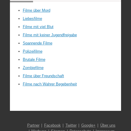
Filme über Mord
Liebesfilme
Filme mit viel Blut
Filme mit keiner Jugendfreigabe
Spannende Filme
Polizeifilme
Brutale Filme
Zombiefilme
Filme über Freundschaft
Filme nach Wahrer Begebenheit
Partner
Facebook
Twitter
Google+
Über uns