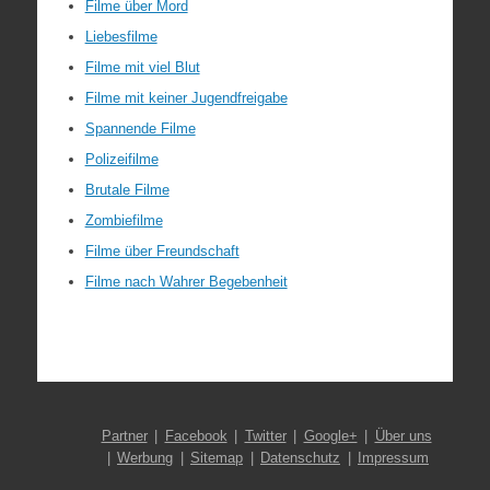
Filme über Mord
Liebesfilme
Filme mit viel Blut
Filme mit keiner Jugendfreigabe
Spannende Filme
Polizeifilme
Brutale Filme
Zombiefilme
Filme über Freundschaft
Filme nach Wahrer Begebenheit
Partner
Facebook
Twitter
Google+
Über uns
Werbung
Sitemap
Datenschutz
Impressum