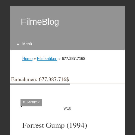
FilmeBlog
Menü
Zum Inhalt springen
Home
»
Filmkritiken
»
677.387.716$
Einnahmen: 677.387.716$
FILMKRITIK
9
/
10
Forrest Gump (1994)