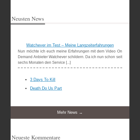
Neusten News
Watchever im Test – Meine Langzeiterfahrungen
Nun möchte ich euch meine Erfahrungen mit dem Video On
Demand Anbieter Watchever schildern. Da ich nun schon seit
sechs Monaten den Service [...]
3 Days To Kill
Death Do Us Part
Mehr News →
Neueste Kommentare