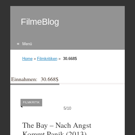
FilmeBlog
Menü
Zum Inhalt springen
Home
»
Filmkritiken
»
30.668$
Einnahmen: 30.668$
FILMKRITIK
5
/
10
The Bay – Nach Angst
Kommt Panik (2013)