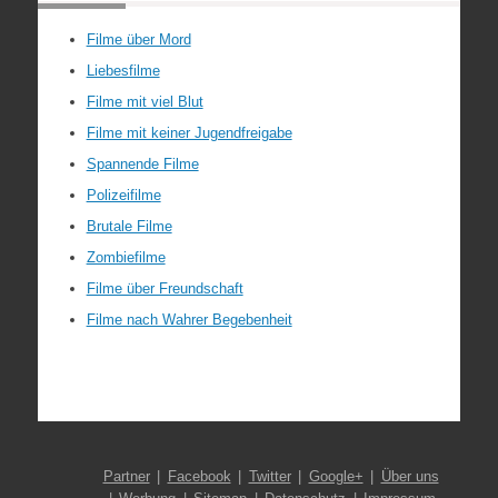
Filme über Mord
Liebesfilme
Filme mit viel Blut
Filme mit keiner Jugendfreigabe
Spannende Filme
Polizeifilme
Brutale Filme
Zombiefilme
Filme über Freundschaft
Filme nach Wahrer Begebenheit
Partner
Facebook
Twitter
Google+
Über uns