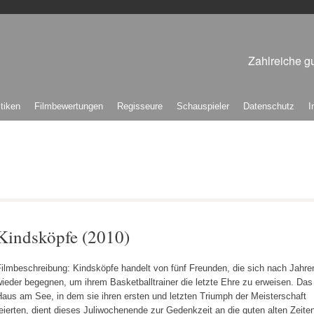
Zahlreiche gu
itiken
Filmbewertungen
Regisseure
Schauspieler
Datenschutz
I
Kindsköpfe (2010)
Filmbeschreibung: Kindsköpfe handelt von fünf Freunden, die sich nach Jahre
ieder begegnen, um ihrem Basketballtrainer die letzte Ehre zu erweisen. Das
aus am See, in dem sie ihren ersten und letzten Triumph der Meisterschaft
eierten, dient dieses Juliwochenende zur Gedenkzeit an die guten alten Zeite