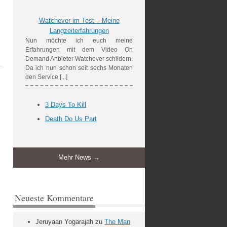
Watchever im Test – Meine
Langzeiterfahrungen
Nun möchte ich euch meine
Erfahrungen mit dem Video On
Demand Anbieter Watchever schildern.
Da ich nun schon seit sechs Monaten
den Service [...]
3 Days To Kill
Death Do Us Part
Mehr News →
Neueste Kommentare
Jeruyaan Yogarajah
zu
The Man