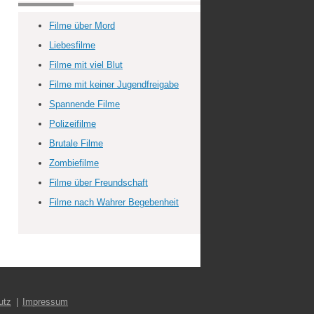
Filme über Mord
Liebesfilme
Filme mit viel Blut
Filme mit keiner Jugendfreigabe
Spannende Filme
Polizeifilme
Brutale Filme
Zombiefilme
Filme über Freundschaft
Filme nach Wahrer Begebenheit
utz
Impressum