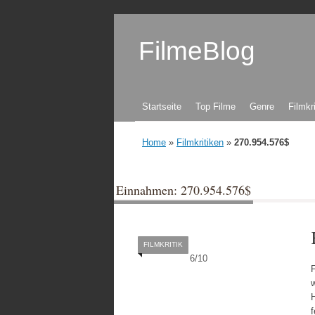
FilmeBlog
Zum Inhalt springen
Startseite
Top Filme
Genre
Filmkr
Home
»
Filmkritiken
»
270.954.576$
Einnahmen: 270.954.576$
FILMKRITIK
6
/
10
w
H
f