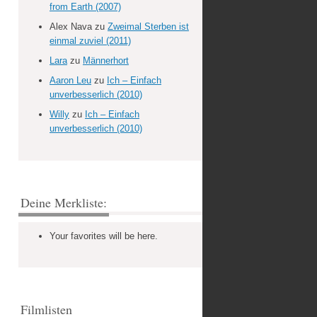
from Earth (2007)
Alex Nava
zu
Zweimal Sterben ist
einmal zuviel (2011)
Lara
zu
Männerhort
Aaron Leu
zu
Ich – Einfach
unverbesserlich (2010)
Willy
zu
Ich – Einfach
unverbesserlich (2010)
Deine Merkliste:
Your favorites will be here.
Filmlisten