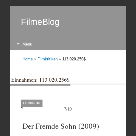
FilmeBlog
Menü
Zum Inhalt springen
Home
»
Filmkritiken
»
113.020.256$
Einnahmen: 113.020.256$
FILMKRITIK
7
/
10
Der Fremde Sohn (2009)