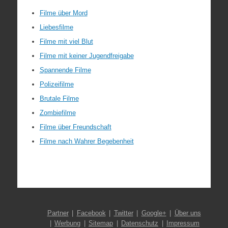
Filme über Mord
Liebesfilme
Filme mit viel Blut
Filme mit keiner Jugendfreigabe
Spannende Filme
Polizeifilme
Brutale Filme
Zombiefilme
Filme über Freundschaft
Filme nach Wahrer Begebenheit
Partner
Facebook
Twitter
Google+
Über uns
Werbung
Sitemap
Datenschutz
Impressum