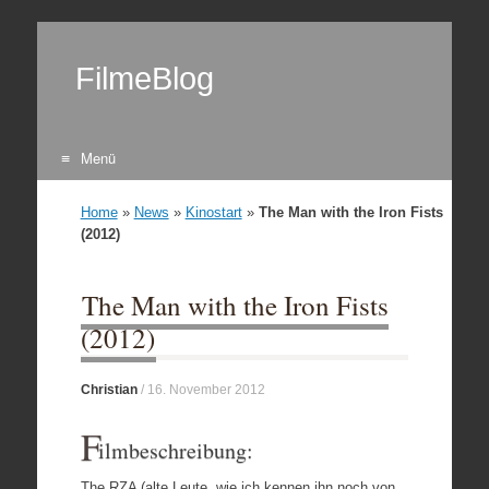
FilmeBlog
Menü
Zum Inhalt springen
Home
»
News
»
Kinostart
»
The Man with the Iron Fists
(2012)
The Man with the Iron Fists
(2012)
Christian
/
16. November 2012
F
ilmbeschreibung:
The RZA (alte Leute, wie ich kennen ihn noch von