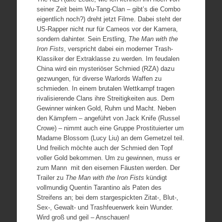
seiner Zeit beim Wu-Tang-Clan – gibt’s die Combo
eigentlich noch?) dreht jetzt Filme. Dabei steht der
US-Rapper nicht nur für Cameos vor der Kamera,
sondern dahinter. Sein Erstling,
The Man with the
Iron Fists
, verspricht dabei ein moderner Trash-
Klassiker der Extraklasse zu werden. Im feudalen
China wird ein mysteriöser Schmied (RZA) dazu
gezwungen, für diverse Warlords Waffen zu
schmieden. In einem brutalen Wettkampf tragen
rivalisierende Clans ihre Streitigkeiten aus. Dem
Gewinner winken Gold, Ruhm und Macht. Neben
den Kämpfern – angeführt von Jack Knife (Russel
Crowe) – nimmt auch eine Gruppe Prostituierter um
Madame Blossom (Lucy Liu) an dem Gemetzel teil.
Und freilich möchte auch der Schmied den Topf
voller Gold bekommen. Um zu gewinnen, muss er
zum Mann mit den eisernen Fäusten werden. Der
Trailer zu
The Man with the Iron Fists
kündigt
vollmundig Quentin Tarantino als Paten des
Streifens an; bei dem stargespickten Zitat-, Blut-,
Sex-, Gewalt- und Trashfeuerwerk kein Wunder.
Wird groß und geil – Anschauen!